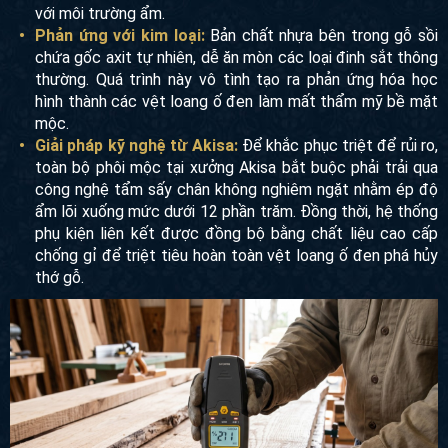
với môi trường ẩm.
Phản ứng với kim loại:
Bản chất nhựa bên trong gỗ sồi
chứa gốc axit tự nhiên, dễ ăn mòn các loại đinh sắt thông
thường. Quá trình này vô tình tạo ra phản ứng hóa học
hình thành các vệt loang ố đen làm mất thẩm mỹ bề mặt
mộc.
Giải pháp kỹ nghệ từ Akisa:
Để khắc phục triệt để rủi ro,
toàn bộ phôi mộc tại xưởng Akisa bắt buộc phải trải qua
công nghệ tẩm sấy chân không nghiêm ngặt nhằm ép độ
ẩm lõi xuống mức dưới 12 phần trăm. Đồng thời, hệ thống
phụ kiện liên kết được đồng bộ bằng chất liệu cao cấp
chống gỉ để triệt tiêu hoàn toàn vệt loang ố đen phá hủy
thớ gỗ.