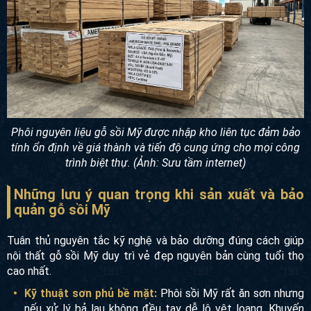
Phôi nguyên liệu gỗ sồi Mỹ được nhập kho liên tục đảm bảo
tính ổn định về giá thành và tiến độ cung ứng cho mọi công
trình biệt thự. (Ảnh: Sưu tầm internet)
Những lưu ý quan trọng khi sản xuất và bảo
quản gỗ sồi Mỹ
Tuân thủ nguyên tắc kỹ nghệ và bảo dưỡng đúng cách giúp
nội thất gỗ sồi Mỹ duy trì vẻ đẹp nguyên bản cùng tuổi thọ
cao nhất.
Kỹ thuật sơn phủ bề mặt:
Phôi sồi Mỹ rất ăn sơn nhưng
nếu xử lý bả lau không đều tay dễ lộ vệt loang. Khuyến