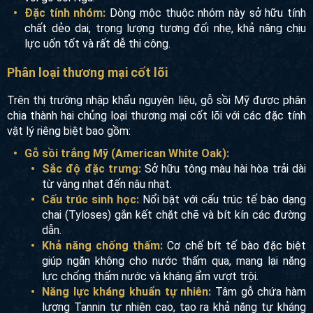
Đặc tính nhóm:
Dòng mộc thuộc nhóm này sở hữu tính
chất dẻo dai, trọng lượng tương đối nhẹ, khả năng chịu
lực uốn tốt và rất dễ thi công.
Phân loại thương mại cốt lõi
Trên thị trường nhập khẩu nguyên liệu, gỗ sồi Mỹ được phân
chia thành hai chủng loại thương mại cốt lõi với các đặc tính
vật lý riêng biệt bao gồm:
Gỗ sồi trắng Mỹ (American White Oak):
Sắc độ đặc trưng:
Sở hữu tông màu hài hòa trải dài
từ vàng nhạt đến nâu nhạt.
Cấu trúc sinh học:
Nổi bật với cấu trúc tế bào dạng
chai (Tyloses) gắn kết chặt chẽ và bít kín các đường
dẫn.
Khả năng chống thấm:
Cơ chế bít tế bào đặc biệt
giúp ngăn không cho nước thấm qua, mang lại năng
lực chống thấm nước và kháng ẩm vượt trội.
Năng lực kháng khuẩn tự nhiên:
Tâm gỗ chứa hàm
lượng Tannin tự nhiên cao, tạo ra khả năng tự kháng