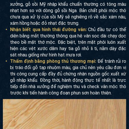
xưởng, gỗ sồi Mỹ nhập khẩu chuẩn thường có tông màu
nhạt hơn so với dòng gỗ sồi Nga. Bản chất phôi mộc thô
chưa qua xử lý của sồi Mỹ sẽ nghiêng rõ về sắc xám nâu,
xám hồng hoặc đỏ nhạt đặc trưng.
Nhận biết qua hình thái đường vân:
Chủ đầu tư có thể
diện bằng mắt thường thông qua hệ vân sọc dài chạy dọc
theo bề mặt thớ mộc. Đặc biệt, trên mặt phôi luôn xuất
hiện các vệt xước dăm hay tia gỗ nhỏ li ti, nằm dày đặc
sát nhau giống như hình hạt mưa rơi.
Thẩm định bằng phòng thủ thương mại:
Để tránh rủi ro
bị tráo đổi gỗ tạp nhuộm màu, gia chủ nên yêu cầu đơn vị
thi công cung cấp đầy đủ chứng nhận nguồn gốc xuất xứ
gỗ nhập khẩu. Đồng thời, hành động thực tế nhất là trực
tiếp đến nhà xưởng để nghiệm thu và check vân mộc thô
trước khi tiến hành công đoạn phun sơn hoàn thiện.