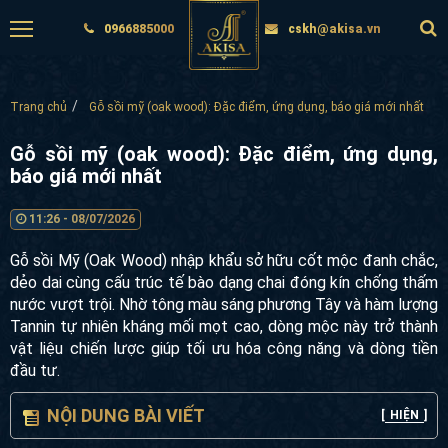
0966885000
cskh@akisa.vn
Trang chủ
Gỗ sồi mỹ (oak wood): Đặc điểm, ứng dụng, báo giá mới nhất
Gỗ sồi mỹ (oak wood): Đặc điểm, ứng dụng,
báo giá mới nhất
11:26 - 08/07/2026
Gỗ sồi Mỹ (Oak Wood) nhập khẩu sở hữu cốt mộc đanh chắc,
dẻo dai cùng cấu trúc tế bào dạng chai đóng kín chống thấm
nước vượt trội. Nhờ tông màu sáng phương Tây và hàm lượng
Tannin tự nhiên kháng mối mọt cao, dòng mộc này trở thành
vật liệu chiến lược giúp tối ưu hóa công năng và dòng tiền
đầu tư.
NỘI DUNG BÀI VIẾT
[
HIỆN
]