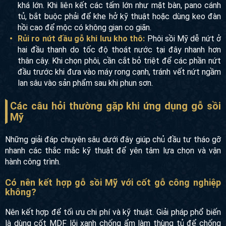
khá lớn. Khi liên kết các tấm lớn như mặt bàn, pano cánh
tủ, bắt buộc phải để khe hở kỹ thuật hoặc dùng keo đàn
hồi cao để mộc có không gian co giãn.
Rủi ro nứt đầu gỗ khi lưu kho thô:
Phôi sồi Mỹ dễ nứt ở
hai đầu thanh do tốc độ thoát nước tại đây nhanh hơn
thân cây. Khi chọn phôi, cần cắt bỏ triệt để các phần nứt
đầu trước khi đưa vào máy rong cạnh, tránh vết nứt ngầm
lan sâu vào sản phẩm sau khi phun sơn.
Các câu hỏi thường gặp khi ứng dụng gỗ sồi
Mỹ
Những giải đáp chuyên sâu dưới đây giúp chủ đầu tư tháo gỡ
nhanh các thắc mắc kỹ thuật để yên tâm lựa chọn và vận
hành công trình.
Có nên kết hợp gỗ sồi Mỹ với cốt gỗ công nghiệp
không?
Nên kết hợp để tối ưu chi phí và kỹ thuật. Giải pháp phổ biến
là dùng cốt MDF lõi xanh chống ẩm làm thùng tủ để chống