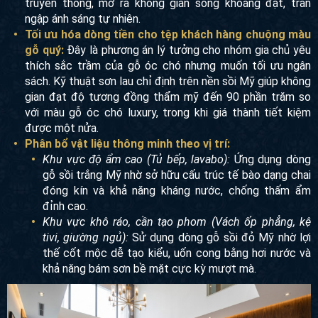
truyền thống, mở ra không gian sống khoáng đạt, tràn
ngập ánh sáng tự nhiên.
Tối ưu hóa dòng tiền cho tệp khách hàng chuộng màu
gỗ quý:
Đây là phương án lý tưởng cho nhóm gia chủ yêu
thích sắc trầm của gỗ óc chó nhưng muốn tối ưu ngân
sách. Kỹ thuật sơn lau chỉ định trên nền sồi Mỹ giúp không
gian đạt độ tương đồng thẩm mỹ đến 90 phần trăm so
với màu gỗ óc chó luxury, trong khi giá thành tiết kiệm
được một nửa.
Phân bổ vật liệu thông minh theo vị trí:
Khu vực độ ẩm cao (Tủ bếp, lavabo):
Ứng dụng dòng
gỗ sồi trắng Mỹ nhờ sở hữu cấu trúc tế bào dạng chai
đóng kín và khả năng kháng nước, chống thấm ẩm
đỉnh cao.
Khu vực khô ráo, cần tạo phom (Vách ốp phẳng, kệ
tivi, giường ngủ):
Sử dụng dòng gỗ sồi đỏ Mỹ nhờ lợi
thế cốt mộc dễ tạo kiểu, uốn cong bằng hơi nước và
khả năng bám sơn bề mặt cực kỳ mượt mà.