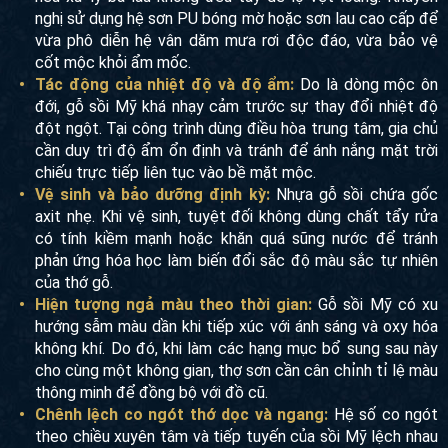
nghị sử dụng hệ sơn PU bóng mờ hoặc sơn lau cao cấp để
vừa phô diễn hệ vân dăm mưa rơi độc đáo, vừa bảo vệ
cốt mộc khỏi ẩm mốc.
Tác động của nhiệt độ và độ ẩm:
Do là dòng mộc ôn
đới, gỗ sồi Mỹ khá nhạy cảm trước sự thay đổi nhiệt độ
đột ngột. Tại công trình dùng điều hòa trung tâm, gia chủ
cần duy trì độ ẩm ổn định và tránh để ánh nắng mặt trời
chiếu trực tiếp liên tục vào bề mặt mộc.
Vệ sinh và bảo dưỡng định kỳ:
Nhựa gỗ sồi chứa gốc
axit nhẹ. Khi vệ sinh, tuyệt đối không dùng chất tẩy rửa
có tính kiềm mạnh hoặc khăn quá sũng nước để tránh
phản ứng hóa học làm biến đổi sắc độ màu sắc tự nhiên
của thớ gỗ.
Hiện tượng ngả màu theo thời gian:
Gỗ sồi Mỹ có xu
hướng sẫm màu dần khi tiếp xúc với ánh sáng và oxy hóa
không khí. Do đó, khi làm các hạng mục bổ sung sau này
cho cùng một không gian, thợ sơn cần cân chỉnh tỉ lệ màu
thông minh để đồng bộ với đồ cũ.
Chênh lệch co ngót thớ dọc và ngang:
Hệ số co ngót
theo chiều xuyên tâm và tiếp tuyến của sồi Mỹ lệch nhau