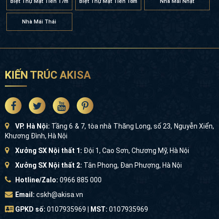
Biệt Thự Mặt Tiền 17m
Biệt Thự Mặt Tiền 18m
Nhà Mái Nhật
Nhà Mái Thái
KIẾN TRÚC AKISA
VP. Hà Nội:
Tầng 6 & 7, tòa nhà Thăng Long, số 23, Nguyễn Xiển,
Khương Đình, Hà Nội
Xưởng SX Nội thất 1:
Đội 1, Cao Sơn, Chương Mỹ, Hà Nội
Xưởng SX Nội thất 2:
Tân Phong, Đan Phượng, Hà Nội
Hotline/Zalo:
0966 885 000
Email:
cskh@akisa.vn
GPKD số:
0107935969 |
MST:
0107935969