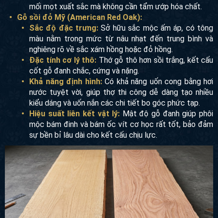
mối mọt xuất sắc mà không cần tẩm ướp hóa chất.
Gỗ sồi đỏ Mỹ (American Red Oak):
Sắc độ đặc trưng:
Sở hữu sắc mộc ấm áp, có tông
màu nằm trong mức từ nâu nhạt đến trung bình và
nghiêng rõ về sắc xám hồng hoặc đỏ hồng.
Đặc tính cơ lý thô:
Thớ gỗ thô hơn sồi trắng, kết cấu
cốt gỗ đanh chắc, cứng và nặng.
Khả năng định hình:
Có khả năng uốn cong bằng hơi
nước tuyệt vời, giúp thợ thi công dễ dàng tạo nhiều
kiểu dáng và uốn nắn các chi tiết bo góc phức tạp.
Hiệu suất liên kết vật lý:
Mật độ gỗ đanh giúp phôi
mộc bám đinh và bám ốc vít cơ học rất tốt, bảo đảm
sự bền bỉ lâu dài cho kết cấu chịu lực.