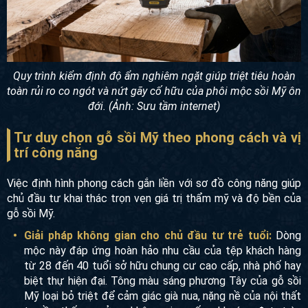
Quy trình kiểm định độ ẩm nghiêm ngặt giúp triệt tiêu hoàn
toàn rủi ro co ngót và nứt gãy cố hữu của phôi mộc sồi Mỹ ôn
đới. (Ảnh: Sưu tầm internet)
Tư duy chọn gỗ sồi Mỹ theo phong cách và vị
trí công năng
Việc định hình phong cách gắn liền với sơ đồ công năng giúp
chủ đầu tư khai thác trọn vẹn giá trị thẩm mỹ và độ bền của
gỗ sồi Mỹ.
Giải pháp không gian cho chủ đầu tư trẻ tuổi:
Dòng
mộc này đáp ứng hoàn hảo nhu cầu của tệp khách hàng
từ 28 đến 40 tuổi sở hữu chung cư cao cấp, nhà phố hay
biệt thự hiện đại. Tông màu sáng phương Tây của gỗ sồi
Mỹ loại bỏ triệt để cảm giác già nua, nặng nề của nội thất