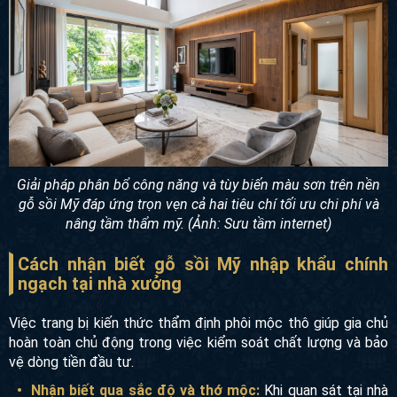
Giải pháp phân bổ công năng và tùy biến màu sơn trên nền
gỗ sồi Mỹ đáp ứng trọn vẹn cả hai tiêu chí tối ưu chi phí và
nâng tầm thẩm mỹ. (Ảnh: Sưu tầm internet)
Cách nhận biết gỗ sồi Mỹ nhập khẩu chính
ngạch tại nhà xưởng
Việc trang bị kiến thức thẩm định phôi mộc thô giúp gia chủ
hoàn toàn chủ động trong việc kiểm soát chất lượng và bảo
vệ dòng tiền đầu tư.
Nhận biết qua sắc độ và thớ mộc:
Khi quan sát tại nhà