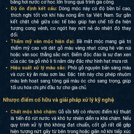
bằng hơi nước cơ học lớn trong quá trình gia công.
Độ ổn định kết cấu:
Dòng mộc này có độ bền bỉ cao,
thích nghi tốt với khí hậu nóng ẩm tại Việt Nam. Sự gắn
kết chặt chẽ giữa các tế bào giúp hạn chế tối đa hiện
tượng cong vênh, co ngót hay nứt nẻ do nhiệt độ thay
đổi.
Thẩm mỹ vân mộc hiện đại:
Bề mặt mộc mang giá trị
thẩm mỹ cao với dát gỗ màu vàng nhạt cùng hệ vân núi
hoặc vân sọc thẳng sắc nét. Điểm độc đáo là sự đan xen
của các tia gỗ nhỏ li ti nằm dày đặc như hình hạt mưa rơi.
Hiệu suất xử lý màu sắc:
Phôi gỗ nguyên bản sáng màu
và cực kỳ ăn màu sơn lau. Đặc tính này cho phép nhuộm
màu linh hoạt sang tông giả màu óc chó sang trọng, giúp
tối ưu hóa chi phí đầu tư cho gia chủ.
Nhược điểm cố hữu và giải pháp xử lý kỹ nghệ
Chất mộc khô chậm:
Gỗ sồi Mỹ có nhược điểm kỹ thuật
là tiến độ rút nước và khô tự nhiên diễn ra khá chậm. Nếu
quy trình xử lý thô không đạt chuẩn, cốt gỗ rất dễ gặp
hiện tượng nứt gãy từ bên trong hoặc giãn nở khi tiếp xúc