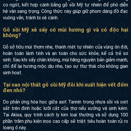
co ngót, kết hợp cánh bằng gỗ sồi Mỹ tự nhiên để phô diễn
hệ vân sang trọng. Công thức này giúp giữ phom dáng đồ đạc
vuông vắn, tránh bị xệ cánh.
Gỗ sồi Mỹ xẻ sấy có mùi hương gì và có độc hại
không?
Gỗ sở hữu mùi thơm nhẹ, thanh mát tự nhiên của vùng ôn đới,
hoàn toàn lành tính và an toàn cho sức khỏe, kể cả trẻ sơ
sinh. Sau khi sấy chân không, mùi hăng nguyên bản giảm mạnh,
chỉ để lại hương mộc dịu nhẹ, tạo sự thư thái cho không gian
sinh hoạt.
Tại sao nội thất gỗ sồi Mỹ đôi khi xuất hiện vết đốm
đen nhỏ?
Do phản ứng hóa học giữa axit Tannin trong nhựa sồi và oxit
sắt trên đinh hoặc lưỡi cắt của thợ nếu xưởng vệ sinh kém.
Tại Akisa, quy trình cách ly kim loại thường và sử dụng 100
phần trăm phụ kiện inox cao cấp sẽ triệt tiêu hoàn toàn rủi ro
loang ố này.