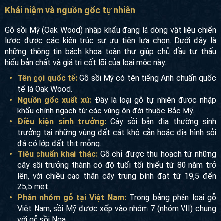
Khái niệm và nguồn gốc tự nhiên
Gỗ sồi Mỹ (Oak Wood) nhập khẩu đang là dòng vật liệu chiến
lược được các kiến trúc sư ưu tiên lựa chọn. Dưới đây là
những thông tin bách khoa toàn thư giúp chủ đầu tư thấu
hiểu bản chất và giá trị cốt lõi của loại mộc này.
Tên gọi quốc tế:
Gỗ sồi Mỹ có tên tiếng Anh chuẩn quốc
tế là Oak Wood.
Nguồn gốc xuất xứ:
Đây là loại gỗ tự nhiên được nhập
khẩu chính ngạch từ các vùng ôn đới thuộc Bắc Mỹ.
Điều kiện sinh trưởng:
Cây sồi bản địa thường sinh
trưởng tại những vùng đất cát khô cằn hoặc địa hình sỏi
đá có lớp đất thịt mỏng.
Tiêu chuẩn khai thác:
Gỗ chỉ được thu hoạch từ những
cây sồi trưởng thành có độ tuổi tối thiểu từ 80 năm trở
lên, với chiều cao thân cây trung bình đạt từ 19,5 đến
25,5 mét.
Phân nhóm gỗ tại Việt Nam:
Trong bảng phân loại gỗ
Việt Nam, sồi Mỹ được xếp vào nhóm 7 (nhóm VII) chung
với gỗ sồi Nga.