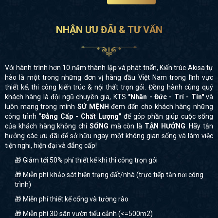
NHẬN ƯU ĐÃI & TƯ VẤN
Với hành trình hơn 10 năm thành lập và phát triển, Kiến trúc Akisa tự
hào là một trong những đơn vị hàng đầu Việt Nam trong lĩnh vực
thiết kế, thi công kiến trúc & nội thất trọn gói. Đồng hành cùng quý
khách hàng là đội ngũ chuyên gia, KTS
"Nhân - Đức - Trí - Tín"
và
luôn mang trong mình
SỨ MỆNH
đem đến cho khách hàng những
công trình "
Đẳng Cấp - Chất Lượng"
để góp phần giúp cuộc sống
của khách hàng không chỉ
SỐNG
mà còn là
TẬN HƯỞNG
. Hãy tận
hưởng các ưu đãi để sở hữu ngay một không gian sống và làm việc
tiện nghi, hiện đại và đẳng cấp!
🎁 Giảm tới 50% phí thiết kế khi thi công trọn gói
🎁 Miễn phí khảo sát hiện trạng đất/nhà (trực tiếp tận nơi công
trình)
🎁 Miễn phí thiết kế cổng và tường rào
🎁 Miễn phí 3D sân vườn tiểu cảnh (<=500m2)