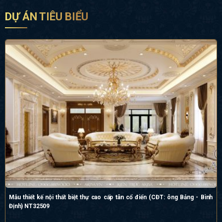
DỰ ÁN TIÊU BIỂU
Mẫu thiết kế nội thất biệt thự cao cấp tân cổ điển (CĐT: ông Bảng - Bình
Định) NT32509