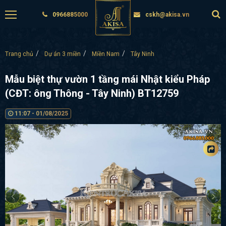
0966885000
cskh@akisa.vn
Trang chủ
Dự án 3 miền
Miền Nam
Tây Ninh
Mẫu biệt thự vườn 1 tầng mái Nhật kiểu Pháp
(CĐT: ông Thông - Tây Ninh) BT12759
11:07 - 01/08/2025