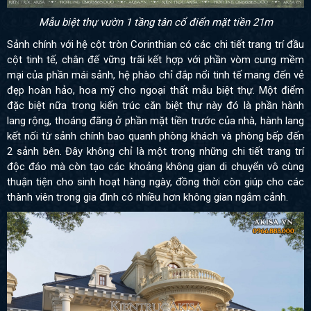
Mẫu biệt thự vườn 1 tầng tân cổ điển mặt tiền 21m
Sảnh chính với hệ cột tròn Corinthian có các chi tiết trang trí đầu
cột tinh tế, chân đế vững trãi kết hợp với phần vòm cung mềm
mại của phần mái sảnh, hệ phào chỉ đắp nổi tinh tế mang đến vẻ
đẹp hoàn hảo, hoa mỹ cho ngoại thất mẫu biệt thự. Một điểm
đặc biệt nữa trong kiến trúc căn biệt thự này đó là phần hành
lang rộng, thoáng đãng ở phần mặt tiền trước của nhà, hành lang
kết nối từ sảnh chính bao quanh phòng khách và phòng bếp đến
2 sảnh bên. Đây không chỉ là một trong những chi tiết trang trí
độc đáo mà còn tạo các khoảng không gian di chuyển vô cùng
thuận tiện cho sinh hoạt hàng ngày, đồng thời còn giúp cho các
thành viên trong gia đình có nhiều hơn không gian ngắm cảnh.