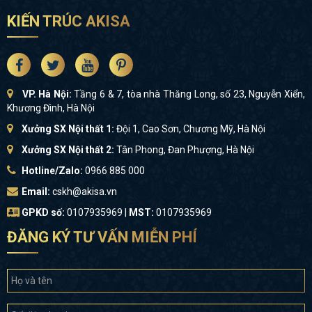
KIẾN TRÚC AKISA
VP. Hà Nội:
Tầng 6 & 7, tòa nhà Thăng Long, số 23, Nguyễn Xiển,
Khương Đình, Hà Nội
Xưởng SX Nội thất 1:
Đội 1, Cao Sơn, Chương Mỹ, Hà Nội
Xưởng SX Nội thất 2:
Tân Phong, Đan Phượng, Hà Nội
Hotline/Zalo:
0966 885 000
Email:
cskh@akisa.vn
GPKD số:
0107935969 |
MST:
0107935969
ĐĂNG KÝ TƯ VẤN MIỄN PHÍ