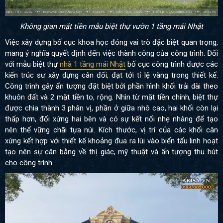
Không gian mặt tiền mẫu biệt thự vườn 1 tầng mái Nhật
Việc xây dựng bố cục khoa học đóng vai trò đặc biệt quan trọng,
mang ý nghĩa quyết định đến việc thành công của công trình. Đối
với mẫu biệt thự
nhà 1 tầng mái Nhật
bố cục công trình được các
kiến trúc sư xây dựng cân đối, đạt tới tỉ lệ vàng trong thiết kế.
Công trình gây ấn tượng đặt biệt bởi phần hình khối trải dài theo
khuôn đất và 2 mặt tiền to, rộng. Nhìn từ mặt tiền chính, biệt thự
được chia thành 3 phân vị, phần ở giữa nhô cao, hai khối còn lại
thấp hơn, đối xứng hai bên và có sự kết nối nhẹ nhàng để tạo
nên thế vững chãi tựa núi. Kích thước, vị trí của các khối cân
xứng kết hợp với thiết kế khoảng đua ra lùi vào biến tấu linh hoạt
tạo nên sự cân bằng về thị giác, mỹ thuật và ấn tượng thu hút
cho công trình.