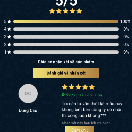
5
/5
5
100
%
4
0
%
3
0
%
2
0
%
1
0
%
Chia sẻ nhận xét về sản phẩm
Đánh giá và nhận xét
DC
Đã xem sản phẩm này
Tôi cần tư vấn thiết kế mẫu này.
không biết bên công ty có nhận
Dũng Cao
thi công luôn không???
Nhận xét này hữu ích với bạn?
Cảm ơn
0