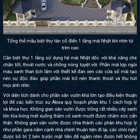
Tổng thể mẫu biệt thự tân cổ điển 1 tầng mái Nhật khi nhìn từ
trên cao
Căn biệt thự 1 tầng sử dụng hệ mái Nhật dốc với khả năng che
chắn tốt, thoát nước và chống nóng tuyệt vời. Phần mái lợp ngói
màu xanh than lịch lãm với thiết kế đan xen các cửa sổ mái tạo
nên sự độc đáo giúp phần mái trở nên thanh thoát và thu hút
mọi ánh nhìn.
Với diện tích dành cho phần sân vườn khá lớn tạo điều kiện thuận
lợi để các kiến trúc sư Akisa quy hoạch phân khu 1 cách hợp lý
và khoa học. Không gian sân vườn được trồng rất nhiều cây xanh
lớn tỏa bóng mát xuống thảm cỏ xanh mướt được chăm sóc cẩn
thận. Không gian sân vườn được chia thành các phân khu hợp lý
như phần gara nằm cạnh nhà chính thuận tiện đi lại, các chòi nghỉ
được bố trí 2 bên trước mặt tiền để ngắm nhìn được hết không