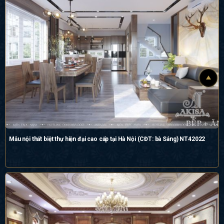
Mẫu nội thất biệt thự hiện đại cao cấp tại Hà Nội (CĐT: bà Sáng) NT42022