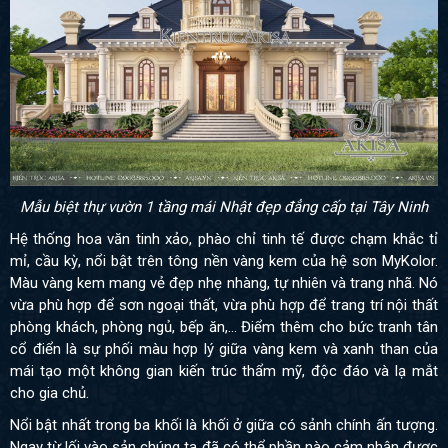
Mẫu biệt thự vườn 1 tầng mái Nhật đẹp đẳng cấp tại Tây Ninh
Hệ thống hoa văn tinh xảo, phào chỉ tinh tế được chạm khắc tỉ
mỉ, cầu kỳ, nổi bật trên tông nền vàng kem của hệ sơn MyKolor.
Màu vàng kem mang vẻ đẹp nhẹ nhàng, tự nhiên và trang nhã. Nó
vừa phù hợp để sơn ngoại thất, vừa phù hợp để trang trí nội thất
phòng khách, phòng ngủ, bếp ăn,... Điểm thêm cho bức tranh tân
cổ điển là sự phối màu hợp lý giữa vàng kem và xanh than của
mái tạo một không gian kiến trúc thẩm mỹ, độc đáo và lạ mắt
cho gia chủ.
Nổi bật nhất trong ba khối là khối ở giữa có sảnh chính ấn tượng.
Ngay từ lối vào sản chúng ta đã có thể phần nào cảm nhận được