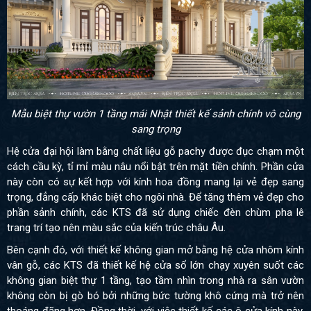
Mẫu biệt thự vườn 1 tầng mái Nhật thiết kế sảnh chính vô cùng
sang trọng
Hệ cửa đại hội làm bằng chất liệu gỗ pachy được đục chạm một
cách cầu kỳ, tỉ mỉ màu nâu nổi bật trên mặt tiền chính. Phần cửa
này còn có sự kết hợp với kính hoa đồng
mang lại vẻ đẹp sang
trọng, đẳng cấp khác biệt cho ngôi nhà. Để tăng thêm vẻ đẹp cho
phần sảnh chính, các KTS đã sử dụng chiếc đèn chùm pha lê
trang trí tạo nên màu sắc của kiến trúc châu Âu.
Bên cạnh đó, với thiết kế không gian mở bằng hệ cửa nhôm kính
vân gỗ, các KTS đã thiết kế hệ cửa sổ lớn chạy xuyên suốt các
không gian biệt thự 1 tầng, tạo tầm nhìn trong nhà ra sân vườn
không còn bị gò bó bởi những bức tường khô cứng mà trở nên
thoáng đãng hơn. Đồng thời, với việc thiết kế các ô cửa kính này,