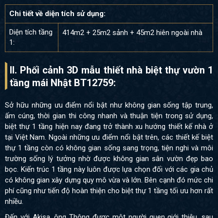
Chi tiết về diện tích sử dụng:
Diện tích tầng
414m2 + 25m2 sảnh + 45m2 hiên ngoài nhà
1:
II. Phối cảnh 3D mẫu thiết nhà biệt thự vườn 1
tầng mái Nhật BT12759:
Sở hữu những ưu điểm nổi bật như không gian sống tập trung,
ấm cúng, thời gian thi công nhanh và thuận tiện trong sử dụng,
biệt thự 1 tầng hiện nay đang trở thành xu hướng thiết kế nhà ở
tại Việt Nam. Ngoài những ưu điểm nổi bật trên, các thiết kế biệt
thự 1 tầng còn có không gian sống sang trọng, tiện nghi và môi
trường sống lý tưởng nhờ được không gian sân vườn đẹp bao
bọc. Kiến trúc 1 tầng này luôn được lựa chọn đối với các gia chủ
có không gian xây dựng quy mô vừa và lớn. Bên cạnh đó mức chi
phí cũng như tiến độ hoàn thiện cho biệt thự 1 tầng tối ưu hơn rất
nhiều.
Đến với Akisa, ông Thông được một người quen giới thiệu, sau