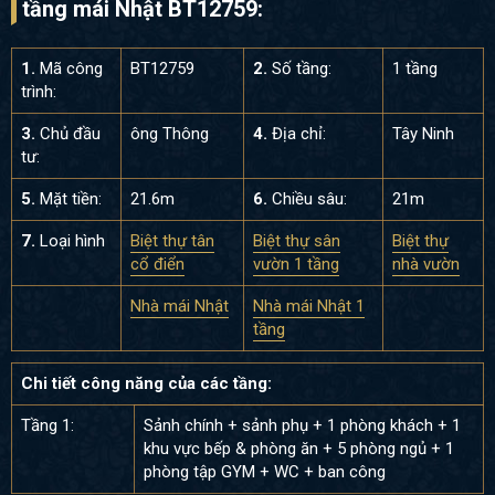
tầng mái Nhật BT12759:
1.
Mã công
BT12759
2.
Số tầng:
1 tầng
trình:
3.
Chủ đầu
ông Thông
4.
Địa chỉ:
Tây Ninh
tư:
5.
Mặt tiền:
21.6m
6.
Chiều sâu:
21m
7.
Loại hình
Biệt thự tân
Biệt thự sân
Biệt thự
cổ điển
vườn 1 tầng
nhà vườn
Nhà mái Nhật
Nhà mái Nhật 1
tầng
Chi tiết công năng của các tầng:
Tầng 1:
Sảnh chính + sảnh phụ + 1 phòng khách + 1
khu vực bếp & phòng ăn + 5 phòng ngủ + 1
phòng tập GYM + WC + ban công