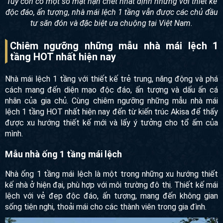
Tuy còn có một số mặt hạn chết nhất định nhưng với thiết kế
độc đáo, ấn tượng, nhà mái lệch 1 tầng vẫn được các chủ đầu
tư săn đón và đặc biệt ưa chuộng tại Việt Nam.
Chiêm ngưỡng những mẫu nhà mái lệch 1
tầng HOT nhất hiện nay
Nhà mái lệch 1 tầng với thiết kế trẻ trung, năng động và phá
cách mang đến diện mạo độc đáo, ấn tượng và dấu ấn cá
nhân của gia chủ. Cùng chiêm ngưỡng những mẫu nhà mái
lệch 1 tầng HOT nhất hiện nay đến từ kiến trúc Akisa để thấy
được xu hướng thiết kế mới và lấy ý tưởng cho tổ ấm của
mình.
Mẫu nhà ống 1 tầng mái lệch
Nhà ống 1 tầng mái lệch là một trong những xu hướng thiết
kế nhà ở hiện đại, phù hợp với môi trường đô thị. Thiết kế mái
lệch với vẻ đẹp độc đáo, ấn tượng, mang đến không gian
sống tiện nghi, thoải mái cho các thành viên trong gia đình.