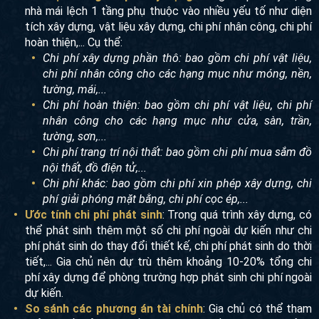
nhà mái lệch 1 tầng phụ thuộc vào nhiều yếu tố như diện
tích xây dựng, vật liệu xây dựng, chi phí nhân công, chi phí
hoàn thiện,... Cụ thể:
Chi phí xây dựng phần thô: bao gồm chi phí vật liệu,
chi phí nhân công cho các hạng mục như móng, nền,
tường, mái,...
Chi phí hoàn thiện: bao gồm chi phí vật liệu, chi phí
nhân công cho các hạng mục như cửa, sàn, trần,
tường, sơn,...
Chi phí trang trí nội thất: bao gồm chi phí mua sắm đồ
nội thất, đồ điện tử,...
Chi phí khác: bao gồm chi phí xin phép xây dựng, chi
phí giải phóng mặt bằng, chi phí cọc ép,...
Ước tính chi phí phát sinh
: Trong quá trình xây dựng, có
thể phát sinh thêm một số chi phí ngoài dự kiến như chi
phí phát sinh do thay đổi thiết kế, chi phí phát sinh do thời
tiết,... Gia chủ nên dự trù thêm khoảng 10-20% tổng chi
phí xây dựng để phòng trường hợp phát sinh chi phí ngoài
dự kiến.
So sánh các phương án tài chính
: Gia chủ có thể tham