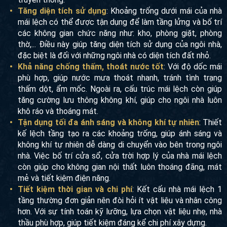
Tăng diện tích sử dụng
: Khoảng trống dưới mái của nhà
mái lệch có thể được tận dụng để làm tầng lửng và bố trí
các không gian chức năng như: kho, phòng giặt, phòng
thờ,... Điều này giúp tăng diện tích sử dụng của ngôi nhà,
đặc biệt là đối với những ngôi nhà có diện tích đất nhỏ.
Khả năng chống thấm, thoát nước tốt
: Với độ dốc mái
phù hợp, giúp nước mưa thoát nhanh, tránh tình trạng
thấm dột, ẩm mốc. Ngoài ra, cấu trúc mái lệch còn giúp
tăng cường lưu thông không khí, giúp cho ngôi nhà luôn
khô ráo và thoáng mát.
Tận dụng tối đa ánh sáng và không khí tự nhiên
: Thiết
kế lệch tầng tạo ra các khoảng trống, giúp ánh sáng và
không khí tự nhiên dễ dàng di chuyển vào bên trong ngôi
nhà. Việc bố trí cửa sổ, cửa trời hợp lý của nhà mái lệch
còn giúp cho không gian nội thất luôn thoáng đãng, mát
mẻ và tiết kiệm điện năng.
Tiết kiệm thời gian và chi phí
: Kết cấu nhà mái lệch 1
tầng thường đơn giản nên đòi hỏi ít vật liệu và nhân công
hơn. Với sự tính toán kỹ lưỡng, lựa chọn vật liệu nhẹ, nhà
thầu phù hợp, giúp tiết kiệm đáng kể chi phí xây dựng.