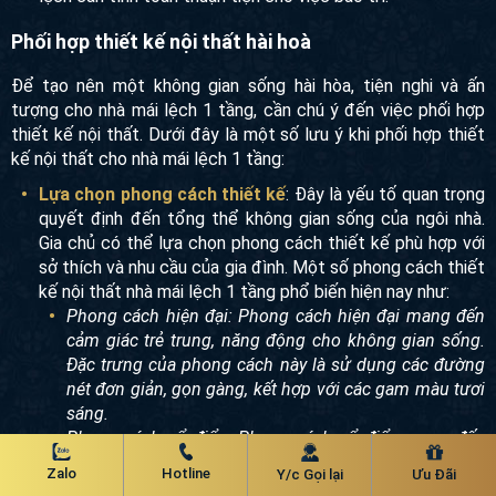
Phối hợp thiết kế nội thất hài hoà
Để tạo nên một không gian sống hài hòa, tiện nghi và ấn
tượng cho nhà mái lệch 1 tầng, cần chú ý đến việc phối hợp
thiết kế nội thất. Dưới đây là một số lưu ý khi phối hợp thiết
kế nội thất cho nhà mái lệch 1 tầng:
Lựa chọn phong cách thiết kế
: Đây là yếu tố quan trọng
quyết định đến tổng thể không gian sống của ngôi nhà.
Gia chủ có thể lựa chọn phong cách thiết kế phù hợp với
sở thích và nhu cầu của gia đình. Một số phong cách thiết
kế nội thất nhà mái lệch 1 tầng phổ biến hiện nay như:
Phong cách hiện đại: Phong cách hiện đại mang đến
cảm giác trẻ trung, năng động cho không gian sống.
Đặc trưng của phong cách này là sử dụng các đường
nét đơn giản, gọn gàng, kết hợp với các gam màu tươi
sáng.
Phong cách cổ điển: Phong cách cổ điển mang đến
cảm giác sang trọng, đẳng cấp cho không gian sống.
Zalo
Hotline
Y/c Gọi lại
Ưu Đãi
Đặc trưng của phong cách này là sử dụng các đường