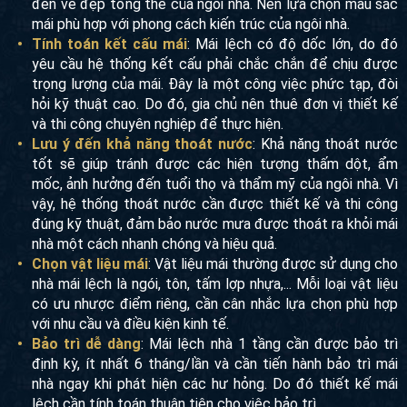
đến vẻ đẹp tổng thể của ngôi nhà. Nên lựa chọn màu sắc
mái phù hợp với phong cách kiến trúc của ngôi nhà.
Tính toán kết cấu mái
: Mái lệch có độ dốc lớn, do đó
yêu cầu hệ thống kết cấu phải chắc chắn để chịu được
trọng lượng của mái. Đây là một công việc phức tạp, đòi
hỏi kỹ thuật cao. Do đó, gia chủ nên thuê đơn vị thiết kế
và thi công chuyên nghiệp để thực hiện.
Lưu ý đến khả năng thoát nước
: Khả năng thoát nước
tốt sẽ giúp tránh được các hiện tượng thấm dột, ẩm
mốc, ảnh hưởng đến tuổi thọ và thẩm mỹ của ngôi nhà. Vì
vậy, hệ thống thoát nước cần được thiết kế và thi công
đúng kỹ thuật, đảm bảo nước mưa được thoát ra khỏi mái
nhà một cách nhanh chóng và hiệu quả.
Chọn vật liệu mái
: Vật liệu mái thường được sử dụng cho
nhà mái lệch là ngói, tôn, tấm lợp nhựa,... Mỗi loại vật liệu
có ưu nhược điểm riêng, cần cân nhắc lựa chọn phù hợp
với nhu cầu và điều kiện kinh tế.
Bảo trì dễ dàng
: Mái lệch nhà 1 tầng cần được bảo trì
định kỳ, ít nhất 6 tháng/lần và cần tiến hành bảo trì mái
nhà ngay khi phát hiện các hư hỏng. Do đó thiết kế mái
lệch cần tính toán thuận tiện cho việc bảo trì.