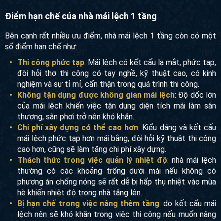
Điểm hạn chế của nhà mái lệch 1 tầng
Bên cạnh rất nhiều ưu điểm, nhà mái lệch 1 tầng còn có một
số điểm hạn chế như:
Thi công phức tạp
: Mái lệch có kết cấu lạ mắt, phức tạp,
đòi hỏi thợ thi công có tay nghề, kỹ thuật cao, có kinh
nghiệm và sự tỉ mỉ, cẩn thận trong quá trình thi công.
Không tận dụng được không gian mái lệch
: Độ dốc lớn
của mái lệch khiến việc tận dụng diện tích mái làm sân
thượng, sân phơi trở nên khó khăn.
Chi phí xây dựng có thể cao hơn
: Kiểu dáng và kết cấu
mái lệch phức tạp hơn mái bằng, đòi hỏi kỹ thuật thi công
cao hơn, cũng sẽ làm tăng chi phí xây dựng.
Thách thức trong việc quản lý nhiệt độ
: nhà mái lệch
thường có các khoảng trống dưới mái nếu không có
phương án chống nóng sẽ rất dễ bị hấp thụ nhiệt vào mùa
hè khiến nhiệt độ trong nhà tăng lên.
Bị hạn chế trong việc nâng thêm tầng
: do kết cấu mái
lệch nên sẽ khó khăn trong việc thi công nếu muốn nâng