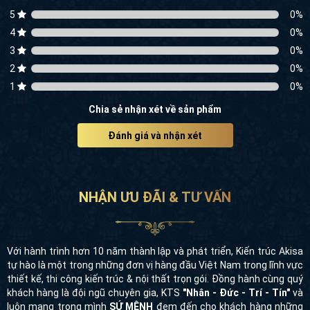
3
0
%
2
0
%
1
0
%
Chia sẻ nhận xét về sản phẩm
Đánh giá và nhận xét
NHẬN ƯU ĐÃI & TƯ VẤN
Với hành trình hơn 10 năm thành lập và phát triển, Kiến trúc Akisa
tự hào là một trong những đơn vị hàng đầu Việt Nam trong lĩnh vực
thiết kế, thi công kiến trúc & nội thất trọn gói. Đồng hành cùng quý
khách hàng là đội ngũ chuyên gia, KTS
"Nhân - Đức - Trí - Tín"
và
luôn mang trong mình
SỨ MỆNH
đem đến cho khách hàng những
công trình "
Đẳng Cấp - Chất Lượng"
để góp phần giúp cuộc sống
của khách hàng không chỉ
SỐNG
mà còn là
TẬN HƯỞNG
. Hãy tận
hưởng các ưu đãi để sở hữu ngay một không gian sống và làm việc