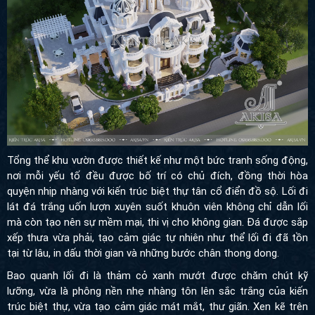
Tổng thể khu vườn được thiết kế như một bức tranh sống động,
nơi mỗi yếu tố đều được bố trí có chủ đích, đồng thời hòa quyện
nhịp nhàng với kiến trúc biệt thự tân cổ điển đồ sộ. Lối đi lát đá
trắng uốn lượn xuyên suốt khuôn viên không chỉ dẫn lối mà còn
tạo nên sự mềm mại, thi vị cho không gian. Đá được sắp xếp
thưa vừa phải, tạo cảm giác tự nhiên như thể lối đi đã tồn tại từ
lâu, in dấu thời gian và những bước chân thong dong.
Bao quanh lối đi là thảm cỏ xanh mướt được chăm chút kỹ
lưỡng, vừa là phông nền nhẹ nhàng tôn lên sắc trắng của kiến
trúc biệt thự, vừa tạo cảm giác mát mắt, thư giãn. Xen kẽ trên