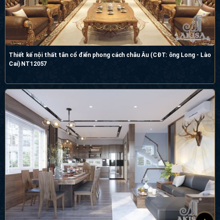
Thiết kế nội thất tân cổ điển phong cách châu Âu (CĐT: ông Long - Lào Cai)
NT12057
Mẫu nội thất biệt thự hiện đại cao cấp tại Hà Nội (CĐT: bà Sáng) NT42022