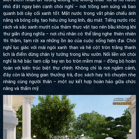
nhỏ đặt ngay bên cạnh chòi nghỉ – nơi trồng sen súng và bao
quanh bởi cây cối xanh tốt. Mặt nước trong vắt phản chiếu ánh
nắng và bóng cây, tạo hiệu ứng lung linh, dịu mát. Tiếng nước róc
rách và sắc xanh mướt của thảm thực vật tạo nên bầu không khí
thư giãn đúng nghĩa – nơi chủ nhân có thể lắng nghe thiên nhiên
thì thầm, tạm rời xa những ồn ào của cuộc sống hiện đại. Chòi
nghỉ lục giác với mái ngói xanh than và hệ cột tròn trắng thanh
lịch là điểm dừng chân lý tưởng trong khu vườn. Nối liền với chòi
nghỉ là hệ bậc tam cấp tay vịn bo tròn mềm mại – đồng bộ hoàn
toàn với kiến trúc biệt thự chính. Không chỉ là nơi ngắm cảnh, đây
còn là không gian thưởng trà, đọc sách hay trò chuyện nhẹ nhàng
cùng người thân – một sự kết hợp hoàn hảo giữa chức năng và
thẩm mỹ.