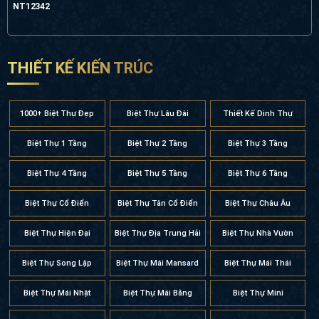
THIẾT KẾ KIẾN TRÚC
1000+ Biệt Thự Đẹp
Biệt Thự Lâu Đài
Thiết Kế Dinh Thự
Biệt Thự 1 Tầng
Biệt Thự 2 Tầng
Biệt Thự 3 Tầng
Biệt Thự 4 Tầng
Biệt Thự 5 Tầng
Biệt Thự 6 Tầng
Biệt Thự Cổ Điển
Biệt Thự Tân Cổ Điển
Biệt Thự Châu Âu
Biệt Thự Hiện Đại
Biệt Thự Địa Trung Hải
Biệt Thự Nhà Vườn
Biệt Thự Song Lập
Biệt Thự Mái Mansard
Biệt Thự Mái Thái
Biệt Thự Mái Nhật
Biệt Thự Mái Bằng
Biệt Thự Mini
Biệt Thự Phố
Biệt Thự Kính
Biệt Thự Có Tầng Hầm
Biệt Thự Có Gara Ô Tô
Biệt Thự Có Bể Bơi
Biệt Thự Nghỉ Dưỡng