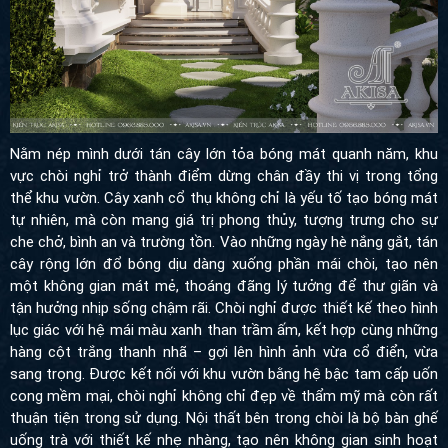
Nằm nép mình dưới tán cây lớn tỏa bóng mát quanh năm, khu
vực chòi nghỉ trở thành điểm dừng chân đầy thi vị trong tổng thể
khu vườn. Cây xanh cổ thụ không chỉ là yếu tố tạo bóng mát tự
nhiên, mà còn mang giá trị phong thủy, tượng trưng cho sự che
chở, bình an và trường tồn. Vào những ngày hè nắng gắt, tán cây
rộng lớn đổ bóng dịu dàng xuống phần mái chòi, tạo nên một
không gian mát mẻ, thoáng đãng lý tưởng để thư giãn và tận
hưởng nhịp sống chậm rãi. Chòi nghỉ được thiết kế theo hình lục
giác với hệ mái màu xanh than trầm ấm, kết hợp cùng những
hàng cột trắng thanh nhã – gợi lên hình ảnh vừa cổ điển, vừa
sang trọng. Được kết nối với khu vườn bằng hệ bậc tam cấp uốn
cong mềm mại, chòi nghỉ không chỉ đẹp về thẩm mỹ mà còn rất
thuận tiện trong sử dụng. Nội thất bên trong chòi là bộ bàn ghế
uống trà với thiết kế nhẹ nhàng, tạo nên không gian sinh hoạt