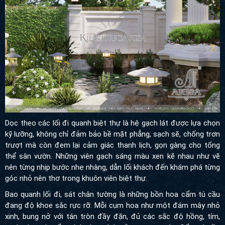
Dọc theo các lối đi quanh biệt thự là hệ gạch lát được lựa chọn kỹ
lưỡng, không chỉ đảm bảo bề mặt phẳng, sạch sẽ, chống trơn
trượt mà còn đem lại cảm giác thanh lịch, gọn gàng cho tổng thể
sân vườn. Những viên gạch sáng màu xen kẽ nhau như vẽ nên
từng nhịp bước nhẹ nhàng, dẫn lối khách đến khám phá từng góc
nhỏ nên thơ trong khuôn viên biệt thự.
Bao quanh lối đi, sát chân tường là những bồn hoa cẩm tú cầu
đang độ khoe sắc rực rỡ. Mỗi cụm hoa như một đám mây nhỏ
xinh, bung nở với tán tròn đầy đặn, đủ các sắc độ hồng, tím, xanh
nhạt chuyển mình theo ánh nắng trong ngày. Cẩm tú cầu không