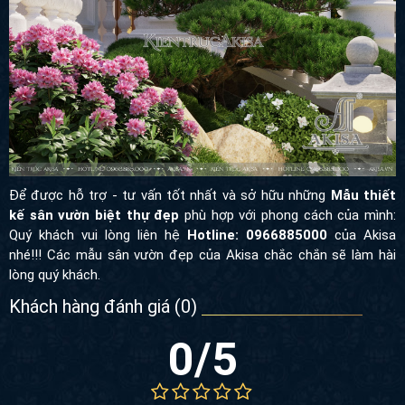
Để được hỗ trợ - tư vấn tốt nhất và sở hữu những
Mẫu thiết kế
sân vườn biệt thự đẹp
phù hợp với phong cách của mình: Quý
khách vui lòng liên hệ
Hotline: 0966885000
của Akisa nhé!!! Các
mẫu sân vườn đẹp của Akisa chắc chắn sẽ làm hài lòng quý
khách.
Khách hàng đánh giá (
0
)
0
/5
5
0
%
4
0
%