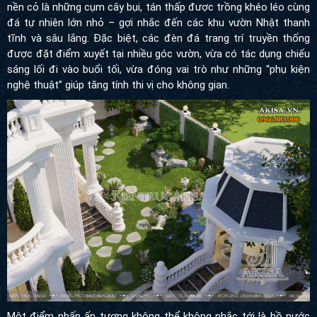
nền cỏ là những cụm cây bụi, tán thấp được trồng khéo léo cùng
đá tự nhiên lớn nhỏ – gợi nhắc đến các khu vườn Nhật thanh tĩnh
và sâu lắng. Đặc biệt, các đèn đá trang trí truyền thống được đặt
điểm xuyết tại nhiều góc vườn, vừa có tác dụng chiếu sáng lối đi
vào buổi tối, vừa đóng vai trò như những “phụ kiện nghệ thuật”
giúp tăng tính thi vị cho không gian.
Một điểm nhấn ấn tượng không thể không nhắc tới là hồ nước