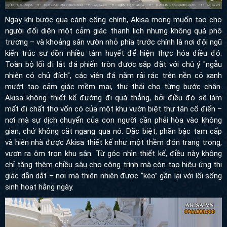
người đối diện một cảm giác thanh lịch nhưng không quá phô
trương – và khoảng sân vườn nhỏ phía trước chính là nơi đội
ngũ kiến trúc sư dồn nhiều tâm huyết để hiện thực hóa điều đó.
Toàn bộ lối đi lát đá phiến tròn được sắp đặt với chủ ý "ngẫu nhiên
có chủ đích", các viên đá nằm rải rác trên nền cỏ xanh mướt tạo
cảm giác mềm mại, thư thái cho từng bước chân. Akisa không
thiết kế đường đi quá thẳng, bởi điều đó sẽ làm mất đi chất thơ
vốn có của một khu vườn biệt thự tân cổ điển – nơi mà sự dịch
chuyển của con người cần phải hòa vào không gian, chứ không
cắt ngang qua nó. Đặc biệt, phần bậc tam cấp và hiên nhà được
Akisa thiết kế như một thềm đón trang trọng, vươn ra ôm trọn
khu sân. Từ góc nhìn thiết kế, điều này không chỉ tăng thêm chiều
sâu cho công trình mà còn tạo hiệu ứng thị giác dẫn dắt – nơi mà
thiên nhiên được “kéo” gần lại với lối sống sinh hoạt hằng ngày.