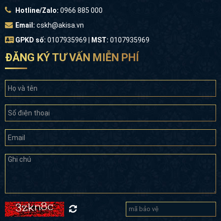
GPKD số:
0107935969 |
MST:
0107935969
ĐĂNG KÝ TƯ VẤN MIỄN PHÍ
Đăng ký