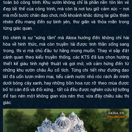
công trình. Khu vườn không chỉ là phần nền tôn lên vẻ đẹp bề thế
của công trình, mà còn là nơi lưu giữ cảm xúc – nơi mà mỗi
bước chân dạo chơi, mỗi khoảnh khắc dừng lại giữa thiên nhiên
đều mang đến sự bình yên, thư giãn và thỏa mãn trong từng giác
quan.
Đó chính là sự "xứng tầm" mà Akisa hướng đến: không chỉ hài
hòa về hình thức, mà còn truyền tải được tinh thần sống sang
trọng, thi vị mà chủ đầu tư hằng mong muốn. Thay vì sắp đặt
cảnh quan theo kiểu truyền thống, các KTS đã lựa chọn hướng
thiết kế giàu tính nghệ thuật và gợi mở, với cảm hứng đến từ
những khu vườn châu Âu cổ tích. Từng chi tiết như đường dạo
lát đá uốn lượn mềm mại, tiểu cảnh nước nhỏ róc rách ẩn mình
dưới bóng cây xanh, hay những bồn hoa rực rỡ theo mùa được
bố trí cân đối và đối xứng... tất cả đều được nghiên cứu kỹ lưỡng
để tạo nên một không gian vừa nên thơ, vừa đầy chiều sâu thị
giác.