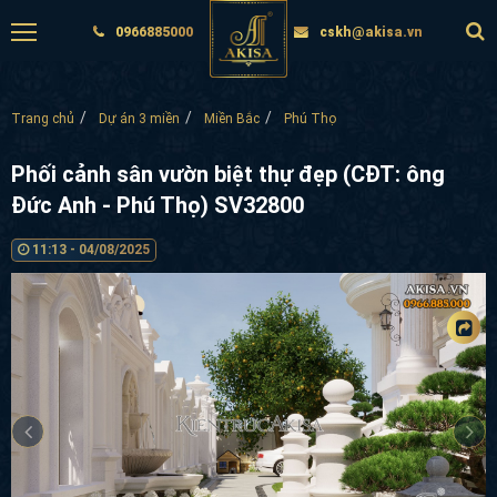
0966885000
cskh@akisa.vn
Trang chủ
Dự án 3 miền
Miền Bắc
Phú Thọ
Phối cảnh sân vườn biệt thự đẹp (CĐT: ông
Đức Anh - Phú Thọ) SV32800
11:13 - 04/08/2025