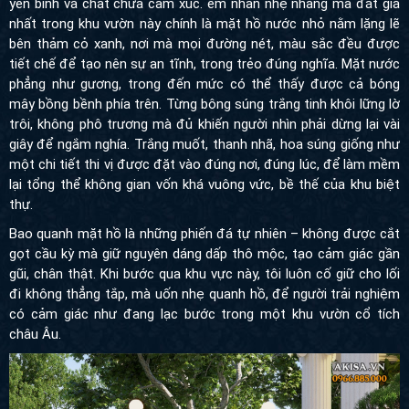
yên bình và chất chứa cảm xúc. ểm nhấn nhẹ nhàng mà đắt giá
nhất trong khu vườn này chính là mặt hồ nước nhỏ nằm lặng lẽ
bên thảm cỏ xanh, nơi mà mọi đường nét, màu sắc đều được tiết
chế để tạo nên sự an tĩnh, trong trẻo đúng nghĩa. Mặt nước
phẳng như gương, trong đến mức có thể thấy được cả bóng mây
bồng bềnh phía trên. Từng bông súng trắng tinh khôi lững lờ trôi,
không phô trương mà đủ khiến người nhìn phải dừng lại vài giây
để ngắm nghía. Trắng muốt, thanh nhã, hoa súng giống như một
chi tiết thi vị được đặt vào đúng nơi, đúng lúc, để làm mềm lại
tổng thể không gian vốn khá vuông vức, bề thế của khu biệt thự.
Bao quanh mặt hồ là những phiến đá tự nhiên – không được cắt
gọt cầu kỳ mà giữ nguyên dáng dấp thô mộc, tạo cảm giác gần
gũi, chân thật. Khi bước qua khu vực này, tôi luôn cố giữ cho lối
đi không thẳng tắp, mà uốn nhẹ quanh hồ, để người trải nghiệm
có cảm giác như đang lạc bước trong một khu vườn cổ tích châu
Âu.