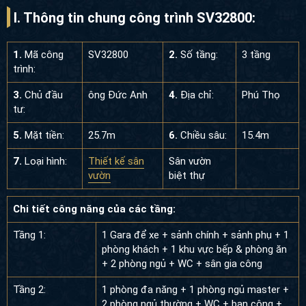
I. Thông tin chung công trình SV32800:
1.
Mã công
SV32800
2.
Số tầng:
3 tầng
trình:
3.
Chủ đầu
ông Đức Anh
4.
Địa chỉ:
Phú Thọ
tư:
5.
Mặt tiền:
25.7m
6.
Chiều sâu:
15.4m
7.
Loại hình:
Thiết kế sân
Sân vườn
vườn
biệt thự
Chi tiết công năng của các tầng:
Tầng 1:
1 Gara để xe + sảnh chính + sảnh phụ + 1
phòng khách + 1 khu vực bếp & phòng ăn
+ 2 phòng ngủ + WC + sân gia công
Tầng 2:
1 phòng đa năng + 1 phòng ngủ master + 2
phòng ngủ thường + WC + ban công + sân