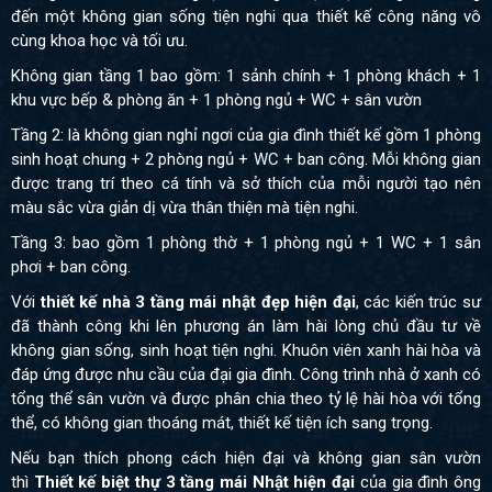
đến một không gian sống tiện nghi qua thiết kế công năng vô
cùng khoa học và tối ưu.
Không gian tầng 1 bao gồm: 1 sảnh chính + 1 phòng khách + 1
khu vực bếp & phòng ăn + 1 phòng ngủ + WC + sân vườn
Tầng 2: là không gian nghỉ ngơi của gia đình thiết kế gồm 1 phòng
sinh hoạt chung + 2 phòng ngủ + WC + ban công. Mỗi không gian
được trang trí theo cá tính và sở thích của mỗi người tạo nên
màu sắc vừa giản dị vừa thân thiện mà tiện nghi.
Tầng 3: bao gồm 1 phòng thờ + 1 phòng ngủ + 1 WC + 1 sân
phơi + ban công.
Với
thiết kế nhà 3 tầng mái nhật đẹp hiện đại
, các kiến trúc sư
đã thành công khi lên phương án làm hài lòng chủ đầu tư về
không gian sống, sinh hoạt tiện nghi. Khuôn viên xanh hài hòa và
đáp ứng được nhu cầu của đại gia đình. Công trình nhà ở xanh có
tổng thể sân vườn và được phân chia theo tỷ lệ hài hòa với tổng
thể, có không gian thoáng mát, thiết kế tiện ích sang trọng.
Nếu bạn thích phong cách hiện đại và không gian sân vườn
thì
Thiết kế biệt thự 3 tầng mái Nhật hiện đại
của gia đình ông