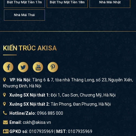
Biệt Thự Mặt Tiền 17m
Biệt Thự Mặt Tiền 18m
Nhà Mái Nhật
Nhà Mái Thái
KIẾN TRÚC AKISA
VP. Hà Nội:
Tầng 6 & 7, tòa nhà Thăng Long, số 23, Nguyễn Xiển,
Khương Đình, Hà Nội
Xưởng SX Nội thất 1:
Đội 1, Cao Sơn, Chương Mỹ, Hà Nội
Xưởng SX Nội thất 2:
Tân Phong, Đan Phượng, Hà Nội
Hotline/Zalo:
0966 885 000
Email:
cskh@akisa.vn
GPKD số:
0107935969 |
MST:
0107935969