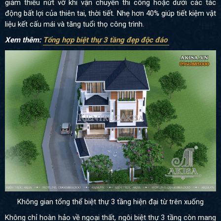
giảm thiểu nứt vỡ khi vận chuyển thi công hoặc dưới các tác
động bất lợi của thiên tai, thời tiết. Nhẹ hơn 40% giúp tiết kiệm vật
liệu kết cấu mái và tăng tuổi thọ công trình.
Xem thêm:
Tổng hợp biệt thự 3 tầng đẹp độc đáo
Không gian tổng thể biệt thự 3 tầng hiện đại từ trên xuống
Không chỉ hoàn hảo về ngoại thất, ngôi biệt thự 3 tầng còn mang