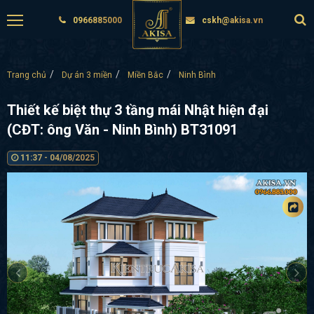
0966885000
cskh@akisa.vn
Trang chủ
Dự án 3 miền
Miền Bắc
Ninh Bình
Thiết kế biệt thự 3 tầng mái Nhật hiện đại
(CĐT: ông Văn - Ninh Bình) BT31091
11:37 - 04/08/2025