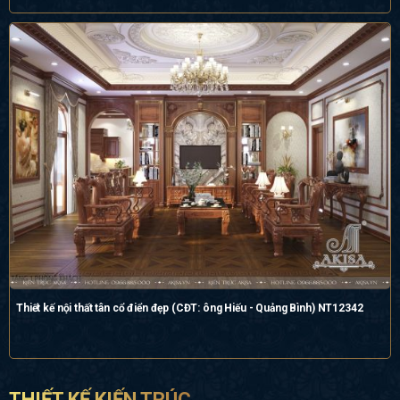
Thiết kế nội thất tân cổ điển đẹp (CĐT: ông Hiếu - Quảng Bình) NT12342
THIẾT KẾ KIẾN TRÚC