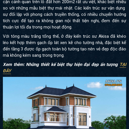
cận cảnh quan trên lô đất hơn 200m2 rất ưu việt, khác biệt nhiều
so với những mẫu biệt thự mái nhật. Các kiến trúc sư vận dụng
sự đối lập với phong cách truyền thống, có nhiều chuyển hướng
tích cực để tạo ra không gian nội thất tiện nghi, đem đến sự
thuận lợi tối đa trong mọi hoạt động.
Với tông màu trắng tổng thể, ở đây kiến trúc sư Akisa đã khéo
léo kết hợp thêm gạch ốp lát xen kẽ cho tường nhà, đặc biệt kể
đến tầng 3 được ốp gạch toàn bộ tường tạo nên vẻ đẹp độc đáo
mà không kém sang trong trọng.
Xem thêm: Những thiết kế biệt thự hiện đại đẹp ấn tượng
TẠI
ĐÂY