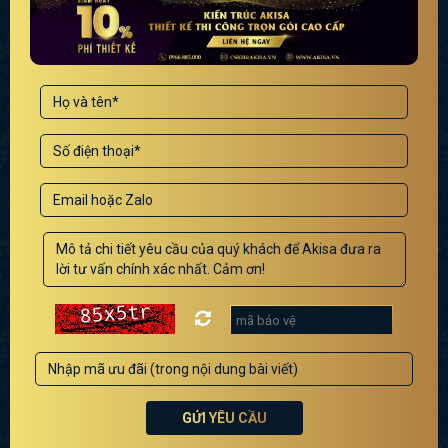
GỬI YÊU CẦU