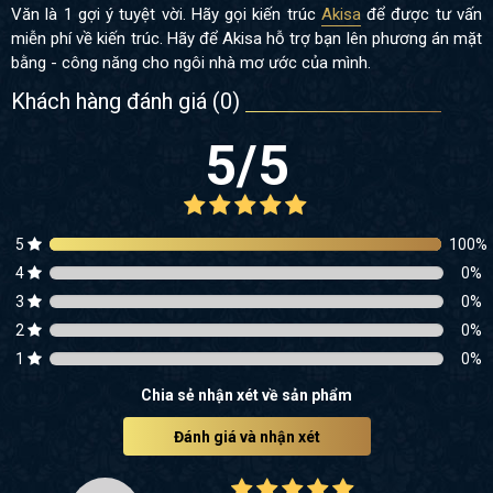
Văn là 1 gợi ý tuyệt vời. Hãy gọi kiến trúc
Akisa
để được tư vấn
miễn phí về kiến trúc. Hãy để Akisa hỗ trợ bạn lên phương án mặt
bằng - công năng cho ngôi nhà mơ ước của mình.
Khách hàng đánh giá (
0
)
5
/5
5
100
%
4
0
%
3
0
%
2
0
%
1
0
%
Chia sẻ nhận xét về sản phẩm
Đánh giá và nhận xét