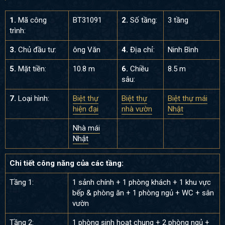
1.
Mã công
BT31091
2.
Số tầng:
3 tầng
trình:
3.
Chủ đầu tư:
ông Văn
4.
Địa chỉ:
Ninh Bình
5.
Mặt tiền:
10.8 m
6.
Chiều
8.5 m
sâu:
7.
Loại hình:
Biệt thự
Biệt thự
Biệt thự mái
hiện đại
nhà vườn
Nhật
Nhà mái
Nhật
Chi tiết công năng của các tầng:
Tầng 1:
1 sảnh chính + 1 phòng khách + 1 khu vực
bếp & phòng ăn + 1 phòng ngủ + WC + sân
vườn
Tầng 2:
1 phòng sinh hoạt chung + 2 phòng ngủ +