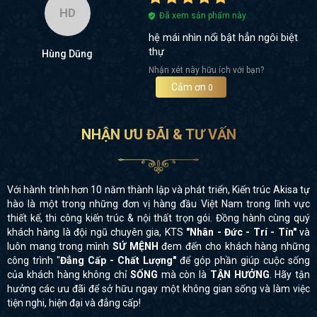
HD
Đã xem sản phẩm này
hệ mái nhìn nổi bật hẳn ngôi biệt
thự
Hùng Dũng
Nhận xét này hữu ích với bạn?
Cảm ơn
0
NHẬN ƯU ĐÃI & TƯ VẤN
Với hành trình hơn 10 năm thành lập và phát triển, Kiến trúc Akisa tự
hào là một trong những đơn vị hàng đầu Việt Nam trong lĩnh vực
thiết kế, thi công kiến trúc & nội thất trọn gói. Đồng hành cùng quý
khách hàng là đội ngũ chuyên gia, KTS
"Nhân - Đức - Trí - Tín"
và
luôn mang trong mình
SỨ MỆNH
đem đến cho khách hàng những
công trình "
Đẳng Cấp - Chất Lượng"
để góp phần giúp cuộc sống
của khách hàng không chỉ
SỐNG
mà còn là
TẬN HƯỞNG
. Hãy tận
hưởng các ưu đãi để sở hữu ngay một không gian sống và làm việc
tiện nghi, hiện đại và đẳng cấp!