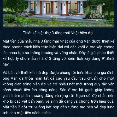
Thiết kế biệt thự 3 tầng mái Nhật hiện đại
Mặt tiền của mẫu nhà 3 tầng mái Nhật của ông Văn được thiết kế
theo phong cách kiến trúc hiện đại với các khối được xếp chồng
lên nhau tạo sự thông thoáng và vững chắc. Đây là giải pháp thiết
kế hợp lý cho mẫu nhà ở 3 tầng với diện tích xây dựng 91.8m2
này
Và bản vẽ thiết kế nhà đẹp được chúng tôi triển khai cho gia đình
ông Văn đã thỏa mãn tất cả các yêu cầu tiêu chuẩn cho một
không gian sống hiện đại và có nhiều nét mới trong quy tắc vận
hành chuỗi tiện ích công năng. Sân được lát gạch
giúp không
gian thêm phần thoáng đãng và rộng rãi. Gạch có độ nhẵn nên
khó bị các vết bẩn bám, vệ sinh dễ dàng và chống trơn hiệu quả.
Mặt tiền 2 cột trụ vuông kết hợp đèn tường tạo nên vẻ đẹp lung
linh cho mặt tiền sảnh chính