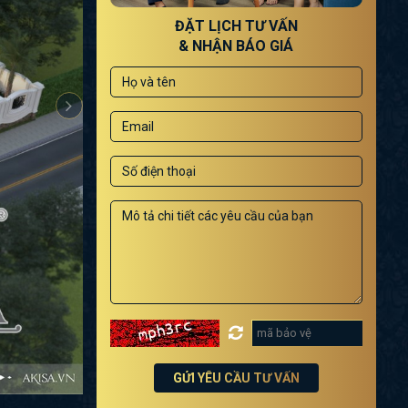
ĐẶT LỊCH TƯ VẤN
& NHẬN BÁO GIÁ
GỬI YÊU CẦU TƯ VẤN