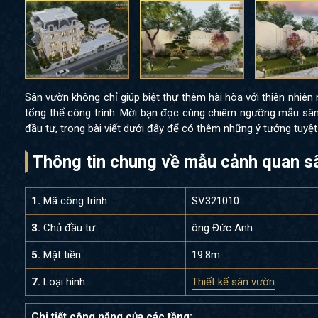
Sân vườn không chỉ giúp biệt thự thêm hài hòa với thiên nhiên 
tổng thể công trình. Mời bạn đọc cùng chiêm ngưỡng mẫu sâ
đầu tư, trong bài viết dưới đây để có thêm những ý tưởng tuyệt 
Thông tin chung về mẫu cảnh quan sâ
1.
Mã công trình:
SV321010
3.
Chủ đầu tư:
ông Đức Anh
5.
Mặt tiền:
19.8m
7.
Loại hình:
Thiết kế sân vườn
Chi tiết công năng của các tầng: