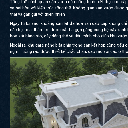
Tổng thể cảnh quan sân vườn của công trình biệt thự cao cấp
và hài hòa với kiến trúc tổng thể. Không gian sân vườn được 
thái và gần gũi với thiên nhiên.
Ngay từ lối vào, khoảng sân lát đá hoa văn cao cấp không chỉ l
các bụi hoa, thảm cỏ được cắt tỉa gọn gàng cùng hệ cây xanh 
hoa sát hàng rào, cây dáng thế và tiểu cảnh nhỏ giúp khu vườn
Ngoài ra, khu gara riêng biệt phía trong sân kết hợp cùng tiểu
nghi. Tường rào được thiết kế chắc chắn, cao ráo với các ô t