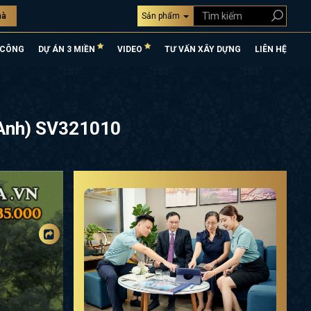
hà
Sản phẩm
 CÔNG
DỰ ÁN 3 MIỀN
VIDEO
TƯ VẤN XÂY DỰNG
LIÊN HỆ
c Anh) SV321010