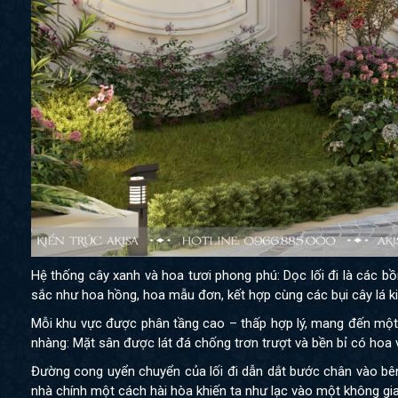
Hệ thống cây xanh và hoa tươi phong phú: Dọc lối đi là các bồ
sắc như hoa hồng, hoa mẫu đơn, kết hợp cùng các bụi cây lá ki
Mỗi khu vực được phân tầng cao – thấp hợp lý, mang đến một 
nhàng: Mặt sân được lát đá chống trơn trượt và bền bỉ có hoa
Đường cong uyển chuyển của lối đi dẫn dắt bước chân vào bên t
nhà chính một cách hài hòa khiến ta như lạc vào một không gian