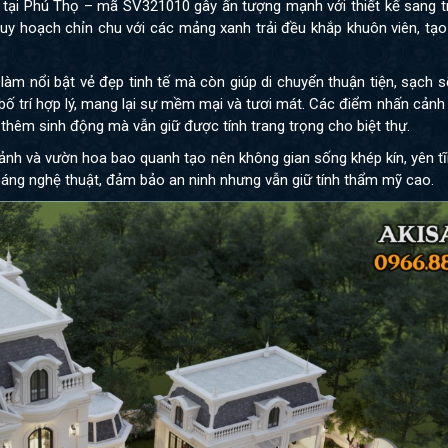
 tại Phú Thọ – mã SV321010 gây ấn tượng mạnh với thiết kế sang t
quy hoạch chỉn chu với các mảng xanh trải đều khắp khuôn viên, tạ
àm nổi bật vẻ đẹp tinh tế mà còn giúp di chuyển thuận tiện, sạch sẽ.
bố trí hợp lý, mang lại sự mềm mại và tươi mát. Các điểm nhấn cản
 thêm sinh động mà vẫn giữ được tính trang trọng cho biệt thự.
 cảnh và vườn hoa bao quanh tạo nên không gian sống khép kín, yên tĩ
hoáng nghệ thuật, đảm bảo an ninh nhưng vẫn giữ tính thẩm mỹ cao.