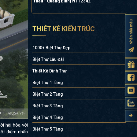
Hiếu - Quảng Bình) NT12342
Nhận nhà mẫu
THIẾT KẾ KIẾN TRÚC
1000+ Biệt Thự Đẹp
Biệt Thự Lâu Đài
Thiết Kế Dinh Thự
Biệt Thự 1 Tầng
Biệt Thự 2 Tầng
Biệt Thự 3 Tầng
Biệt Thự 4 Tầng
ời hài hòa với
Biệt Thự 5 Tầng
 một điểm nhấn