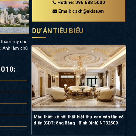
Hotline: 096 688 5000
Email: cskh@akisa.vn
DỰ ÁN TIÊU BIỂU
nh thẩm mỹ cho
c Anh làm chủ
1010:
Mẫu thiết kế nội thất biệt thự cao cấp tân cổ
điển (CĐT: ông Bảng - Bình Định) NT32509