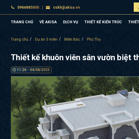
0966885000
cskh@akisa.vn
TRANG CHỦ
VỀ AKISA
DỊCH VỤ
THIẾT KẾ KIẾN TRÚC
THIẾT
Trang chủ
Dự án 3 miền
Miền Bắc
Phú Thọ
Thiết kế khuôn viên sân vườn biệt
11:26 - 04/08/2025