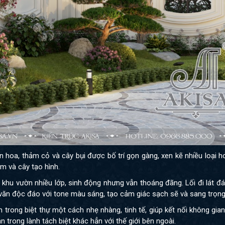
n hoa, thảm cỏ và cây bụi được bố trí gọn gàng, xen kẽ nhiều loại 
m và cây tạo hình.
khu vườn nhiều lớp, sinh động nhưng vẫn thoáng đãng. Lối đi lát đ
 văn độc đáo với tone màu sáng, tạo cảm giác sạch sẽ và sang trọng
rong biệt thự một cách nhẹ nhàng, tinh tế, giúp kết nối không gian
 trong lành tách biệt khác hẳn với thế giới bên ngoài.