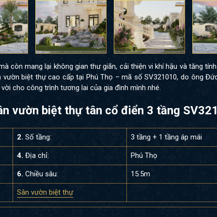
mà còn mang lại không gian thư giãn, cải thiện vi khí hậu và tăng tí
n vườn biệt thự cao cấp tại Phú Thọ – mã số SV321010, do ông Đứ
vời cho công trình tương lai của gia đình mình nhé.
n vườn biệt thự tân cổ điển 3 tầng SV32
2.
Số tầng:
3 tầng + 1 tầng áp mái
4.
Địa chỉ:
Phú Thọ
6.
Chiều sâu:
15.5m
Sân vườn biệt thự