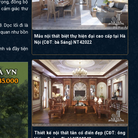
rọng, đồng bộ
o cảm giác thư
 Dọc lối đi là
h quan như bồn
Mẫu nội thất biệt thự hiện đại cao cấp tại Hà
Nội (CĐT: bà Sáng) NT42022
nh và đầy tiện
Thiết kế nội thất tân cổ điển đẹp (CĐT: ông