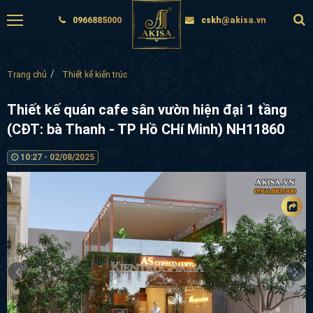
0966885000
cskh@akisa.vn
Trang chủ
Thiết kế kiến trúc
Thiết kế quán cafe sân vườn hiện đại 1 tầng
(CĐT: bà Thanh - TP Hồ CHí Minh) NH11860
10:27 - 02/08/2025