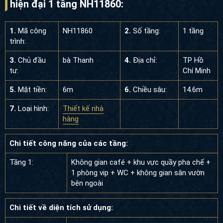
hiện đại 1 tầng NH11860:
1.
Mã công
NH11860
2.
Số tầng:
1 tầng
trình:
3.
Chủ đầu
bà Thanh
4.
Địa chỉ:
TP Hồ
tư:
Chí Minh
5.
Mặt tiền:
6m
6.
Chiều sâu:
14.6m
7.
Loại hình:
Thiết kế nhà
hàng
Chi tiết công năng của các tầng:
Tầng 1:
Không gian café + khu vực quầy pha chế +
1 phòng vip + WC + không gian sân vườn
bên ngoài
Chi tiết về diện tích sử dụng: