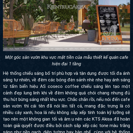
Một góc sân vườn khu vực mặt tiền của mẫu thiết kế quán cafe
hiện đại 1 tầng
Hệ thống chiếu sáng bố trí phù hợp và tận dụng được tối đa ánh
sáng tự nhiên, về đêm các bóng đèn sảnh nhè nhẹ hay ánh sáng
từ tấm biển hiệu AS coseco coffee chiếu sáng lên tạo một
cảnh đẹp lung linh khi về đêm không quá chói chang nhưng đủ
thu hút bừng sáng nhất khu vực. Chắc chắn rồi, nếu nói đến cafe
sân vườn thì cái tên đã nói lên tất cả, mang đặc trưng là có
nhiều cây xanh, hoa lá nếu không sắp xếp tính toán kỹ lưỡng sẽ
tạo nên một không gian tối và âm u nên các KTS Akisa đã hoàn
toàn giải quyết được điều bởi cách sắp xếp các tone màu trắng
sáng như nền gạch, diện tường hay bàn ghế cùng với hệ thống