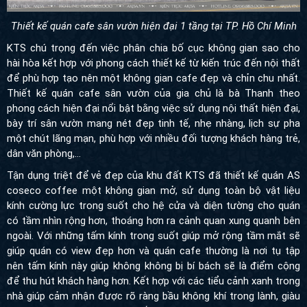
Thiết kế quán cafe sân vườn hiện đại 1 tầng tại TP. Hồ Chí Minh
KTS chú trọng đến việc phân chia bố cục không gian sao cho
hài hòa kết hợp với phong cách thiết kế từ kiến trúc đến nội thất
để phù hợp tạo nên một không gian cafe đẹp và chỉn chu nhất.
Thiết kế quán cafe sân vườn của gia chủ là bà Thanh theo
phong cách hiện đại nổi bật bằng việc sử dụng nội thất hiện đại,
bày trí sân vườn mang nét đẹp tinh tế, nhẹ nhàng, lịch sự pha
một chút lãng mạn, phù hợp với nhiều đối tượng khách hàng trẻ,
dân văn phòng,…
Tận dụng triệt để vẻ đẹp của khu đất KTS đã thiết kế quán AS
coseco coffee một không gian mở, sử dụng toàn bộ vật liệu
kính cường lực trong suốt cho hệ cửa và diện tường cho quán
có tầm nhìn rộng hơn, thoáng hơn ra cảnh quan xung quanh bên
ngoài. Với những tấm kính trong suốt giúp mở rộng tầm mắt sẽ
giúp quán có view đẹp hơn và quán cafe thường là nơi tụ tập
nên tấm kính này giúp không không bị bí bách sẽ là điểm cộng
để thu hút khách hàng hơn. Kết hợp với các tiểu cảnh xanh trong
nhà giúp cảm nhận được rõ ràng bầu không khí trong lành, giàu