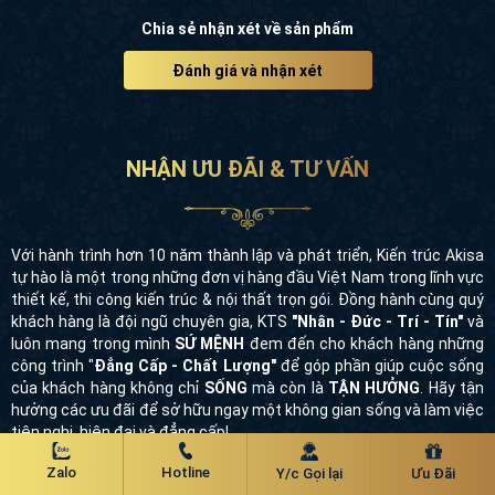
Chia sẻ nhận xét về sản phẩm
Đánh giá và nhận xét
NHẬN ƯU ĐÃI & TƯ VẤN
Với hành trình hơn 10 năm thành lập và phát triển, Kiến trúc Akisa
tự hào là một trong những đơn vị hàng đầu Việt Nam trong lĩnh vực
thiết kế, thi công kiến trúc & nội thất trọn gói. Đồng hành cùng quý
khách hàng là đội ngũ chuyên gia, KTS
"Nhân - Đức - Trí - Tín"
và
luôn mang trong mình
SỨ MỆNH
đem đến cho khách hàng những
công trình "
Đẳng Cấp - Chất Lượng"
để góp phần giúp cuộc sống
của khách hàng không chỉ
SỐNG
mà còn là
TẬN HƯỞNG
. Hãy tận
hưởng các ưu đãi để sở hữu ngay một không gian sống và làm việc
tiện nghi, hiện đại và đẳng cấp!
🎁 Giảm tới 50% phí thiết kế khi thi công trọn gói
Zalo
Hotline
Y/c Gọi lại
Ưu Đãi