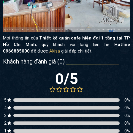
Mọi thông tin của
Thiết kế quán cafe hiện đại 1 tầng tại TP
Hồ Chí Minh
, quý khách vui lòng liên hệ
Hotline
0966885000
để được
Akisa
giải đáp chi tiết.
Khách hàng đánh giá (
0
)
0
/5
5
0
%
4
0
%
3
0
%
2
0
%
1
0
%