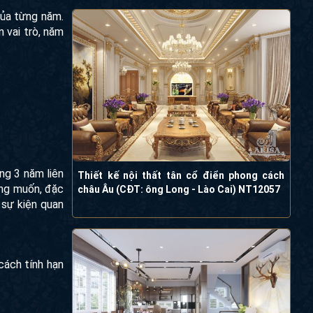
của từng năm.
 vai trò, năm
òng 3 năm liên
Thiết kế nội thất tân cổ điển phong cách
ong muốn, đặc
châu Âu (CĐT: ông Long - Lào Cai) NT12057
 sự kiện quan
cách tính hạn