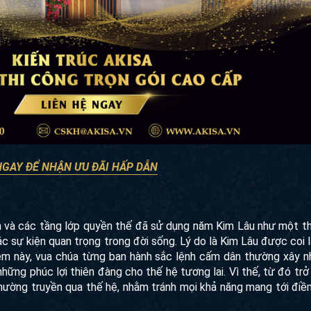
NGAY ĐỂ NHẬN ƯU ĐÃI HẤP DẪN
úa và các tầng lớp quyền thế đã sử dụng năm Kim Lâu như một t
 sự kiện quan trọng trong đời sống. Lý do là Kim Lâu được coi l
ệm này, vua chúa từng ban hành sắc lệnh cấm dân thường xây 
ững phúc lợi thiên đàng cho thế hệ tương lai. Vì thế, từ đó trở 
hường truyền qua thế hệ, nhằm tránh mọi khả năng mang tới điề