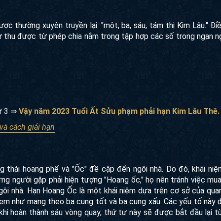
c thường xuyên truyền lại: "một, ba, sáu, tám thị Kim Lâu." Đi
ư thu được từ phép chia nằm trong tập hợp các số trong ngạn ngữ 
dư 3 ⇒
Vậy năm 2023 Tuổi Ất Sửu phạm phải hạn Kim Lâu Thê.
và cách giải hạn
g thái hoang phế và "Ốc" đề cập đến ngôi nhà. Do đó, khái ni
hững người gặp phải hiện tượng "Hoang ốc," họ nên tránh việc mua
gôi nhà. Hạn Hoang Ốc là một khái niệm dựa trên cơ sở của quan
 xem như mang theo ba cung tốt và ba cung xấu. Các yếu tố này
khi hoàn thành sáu vòng quay, thứ tự này sẽ được bắt đầu lại t