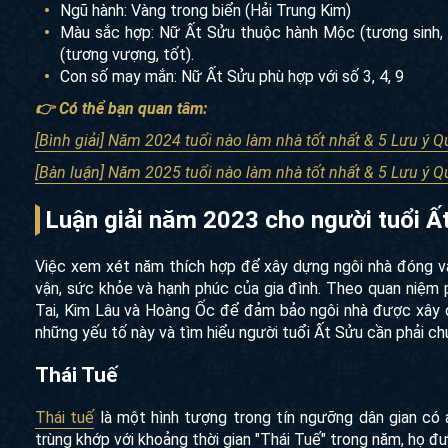
Ngũ hành: Vàng trong biển (Hải Trung Kim)
Màu sắc hợp: Nữ Ất Sửu thuộc hành Mộc (tương sinh, t
(tương vượng, tốt).
Con số may mắn: Nữ Ất Sửu phù hợp với số 3, 4, 9
👉 Có thể bạn quan tâm:
[Bình giải] Năm 2024 tuổi nào làm nhà tốt nhất & 5 Lưu ý 
[Bàn luận] Năm 2025 tuổi nào làm nhà tốt nhất & 5 Lưu ý 
Luận giải năm 2023 cho người tuổi Ấ
Việc xem xét năm thích hợp để xây dựng ngôi nhà đóng va
vận, sức khỏe và hạnh phúc của gia đình. Theo quan niệm
Tai, Kim Lâu và Hoàng Ốc để đảm bảo ngôi nhà được xây d
những yếu tố này và tìm hiểu người tuổi Ất Sửu cần phải ch
Thái Tuế
Thái tuế
là một hình tượng trong tín ngưỡng dân gian có
trùng khớp với khoảng thời gian "Thái Tuế" trong năm, họ đ