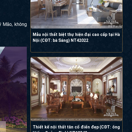
uý Mão, không
Mẫu nội thất biệt thự hiện đại cao cấp tại Hà
Nội (CĐT: bà Sáng) NT42022
Thiết kế nội thất tân cổ điển đẹp (CĐT: ông