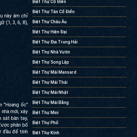
Biệt Thự Cổ Điển
Biệt Thự Tân Cổ Điển
ều này ám chỉ
Biệt Thự Châu Âu
(1, 3, 6, 8),
Biệt Thự Hiện Đại
Biệt Thự Địa Trung Hải
Biệt Thự Nhà Vườn
Biệt Thự Song Lập
Biệt Thự Mái Mansard
Biệt Thự Mái Thái
Biệt Thự Mái Nhật
Biệt Thự Mái Bằng
ệm "Hoang ốc"
 nhà mới, xây
Biệt Thự Mini
 sát bàn tay,
Biệt Thự Phố
 được phân bố
ừ đầu để tính
Biệt Thự Kính