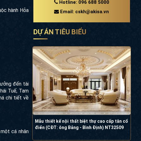
Hotline: 096 688 5000
huộc hành Hỏa
Email: cskh@akisa.vn
DỰ ÁN TIÊU BIỂU
hưởng đến tài
Thái Tuế, Tam
á chi tiết về
Mẫu thiết kế nội thất biệt thự cao cấp tân cổ
điển (CĐT: ông Bảng - Bình Định) NT32509
a một cá nhân