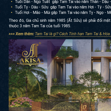
Tuổi Dần - Ngọ Tuất gặp Tam Tai vào năm Thân - Dậu -
Tuổi Tỵ - Dậu - Sửu gặp Tam Tai vào năm Hợi - Tý - Sửu
Tuổi Hợi - Mão - Mùi gặp Tam Tai vào năm Tỵ - Ngọ - M
Theo đó, Gia chủ sinh năm 1985 (Ất Sửu) sẽ phải đối mặ
thuộc 3 năm Tam Tai của tuổi 1985.
>>> Xem thêm:
Tam Tai là gì? Cách Tính hạn Tam Tai & Hóa