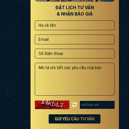
ĐẶT LỊCH TƯ VẤN
& NHẬN BÁO GIÁ
GỬI YÊU CẦU TƯ VẤN