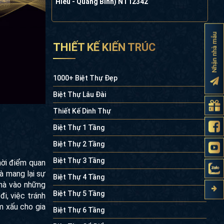
Hiếu - Quảng Bình) NT12342
Nhận nhà mẫu
THIẾT KẾ KIẾN TRÚC
1000+ Biệt Thự Đẹp
Biệt Thự Lâu Đài
Thiết Kế Dinh Thự
Biệt Thự 1 Tầng
Biệt Thự 2 Tầng
Biệt Thự 3 Tầng
hời điểm quan
à mang lại sự
Biệt Thự 4 Tầng
nhà vào những
Biệt Thự 5 Tầng
đi, việc tránh
m xấu cho gia
Biệt Thự 6 Tầng