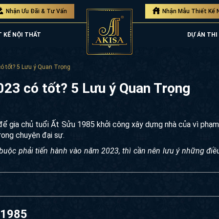
Nhận Ưu Đãi & Tư Vấn
Nhận Mẫu Thiết Kế 
T KẾ NỘI THẤT
DỰ ÁN THI
ó tốt? 5 Lưu ý Quan Trọng
023 có tốt? 5 Lưu ý Quan Trọng
ể gia chủ tuổi Ất Sửu 1985 khởi công xây dựng nhà của vì phạm
rong chuyện đại sự.
buộc phải tiến hành vào năm 2023, thì cần nên lưu ý những điề
 1985