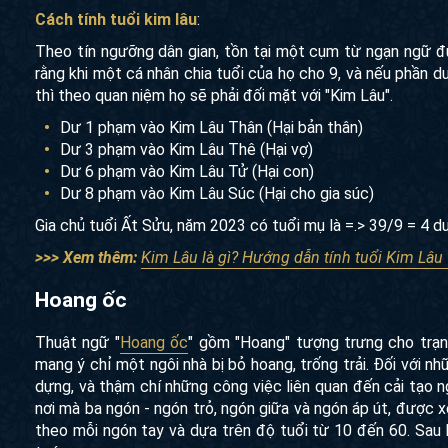
Cách tính tuổi kim lâu
:
Theo tín ngưỡng dân gian, tồn tại một cụm từ ngạn ngữ đượ
rằng khi một cá nhân chia tuổi của họ cho 9, và nếu phần d
thì theo quan niệm họ sẽ phải đối mặt với "Kim Lâu".
Dư 1 phạm vào Kim Lâu Thân (Hại bản thân)
Dư 3 phạm vào Kim Lâu Thê (Hại vợ)
Dư 6 phạm vào Kim Lâu Tử (Hại con)
Dư 8 phạm vào Kim Lâu Súc (Hại cho gia súc)
Gia chủ tuổi Ất Sửu, năm 2023 có tuổi mụ là =.> 39/9 = 4 
>>> Xem thêm:
Kim Lâu là gì? Hướng dẫn tính tuổi Kim Lâu 
Hoang ốc
Thuật ngữ "
Hoang ốc
" gồm "Hoang" tượng trưng cho trạn
mang ý chỉ một ngôi nhà bị bỏ hoang, trống trải. Đối với n
dựng, và thậm chí những công việc liên quan đến cải tạo n
nơi mà ba ngón - ngón trỏ, ngón giữa và ngón áp út, được
theo mỗi ngón tay và dựa trên độ tuổi từ 10 đến 60. Sau 