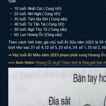
toán.
10 tuổi: Nhất Cát ( Cung tốt)
20 tuổi: Nhì Nghi ( Cung tốt)
30 tuổi: Tam Địa Sát ( Cung xấu)
40 tuổi: Tứ Tấn Tài ( Cung tốt)
50 tuổi: Ngũ Thọ Tử ( Cung xấu)
60: Lục Hoang Ốc (Cũng xấu)
Theo cách tính trên, gia chủ tuổi Ất Sửu năm 2023 là 39 t
lượt như sau: 31 số 4, 32 số 5, 33 số 6, 34 số 1, 35 số 2, 36 
⇒ Vậy tuổi Ất Mão năm 2023 phạm phải cung Hoang Ốc
>>> Xem thêm:
Hoang Ốc là gì? Cách tính & Hóa giải hạn 