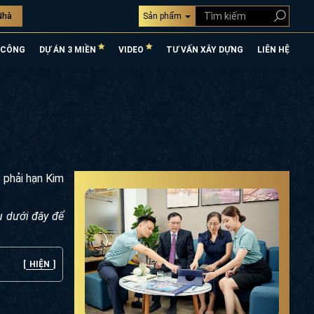
Nhà
Sản phẩm
 CÔNG
DỰ ÁN 3 MIỀN
VIDEO
TƯ VẤN XÂY DỰNG
LIÊN HỆ
 phải hạn Kim
u dưới đây để
[
HIỆN
]