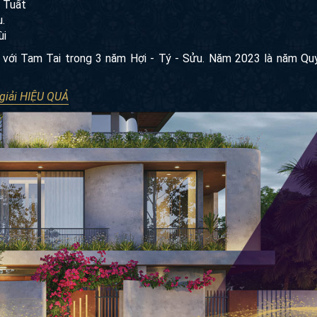
 Tuất
.
ùi
t với Tam Tai trong 3 năm Hợi - Tý - Sửu. Năm 2023 là năm Q
 giải HIỆU QUẢ