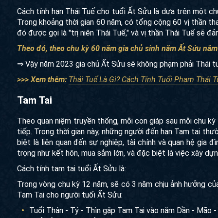
Cách tính hạn Thái Tuế cho tuổi Ất Sửu là dựa trên một ch
Trong khoảng thời gian 60 năm, có tổng cộng 60 vị thần tha
đó được gọi là "trị niên Thái Tuế," và vị thần Thái Tuế sẽ đ
Theo đó, theo chu kỳ 60 năm gia chủ sinh năm Ất Sửu nă
⇒ Vậy năm 2023 gia chủ Ất Sửu sẽ không phạm phải Thái t
>>> Xem thêm:
Thái Tuế Là Gì? Cách Tính Tuổi Phạm Thái T
Tam Tai
Theo quan niệm truyền thống, mỗi con giáp sau mỗi chu kỳ 
tiếp. Trong thời gian này, những người đến hạn Tam tai thư
biệt là liên quan đến sự nghiệp, tài chính và quan hệ gia 
trọng như kết hôn, mua sắm lớn, và đặc biệt là việc xây dựn
Cách tính tam tai tuổi Ất Sửu là:
Trong vòng chu kỳ 12 năm, sẽ có 3 năm chịu ảnh hưởng của h
Tam Tai cho người tuổi Ất Sửu:
Tuổi Thân - Tý - Thìn gặp Tam Tai vào năm Dần - Mão -