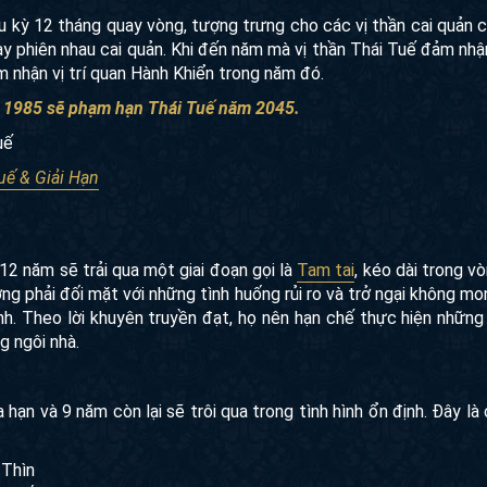
u kỳ 12 tháng quay vòng, tượng trưng cho các vị thần cai quản 
y phiên nhau cai quản. Khi đến năm mà vị thần Thái Tuế đảm nhận
ảm nhận vị trí quan Hành Khiển trong năm đó.
m 1985 sẽ phạm hạn Thái Tuế năm 2045.
uế
uế & Giải Hạn
12 năm sẽ trải qua một giai đoạn gọi là
Tam tai
, kéo dài trong v
ờng phải đối mặt với những tình huống rủi ro và trở ngại không m
đình. Theo lời khuyên truyền đạt, họ nên hạn chế thực hiện những
g ngôi nhà.
ạn và 9 năm còn lại sẽ trôi qua trong tình hình ổn định. Đây là 
 Thìn