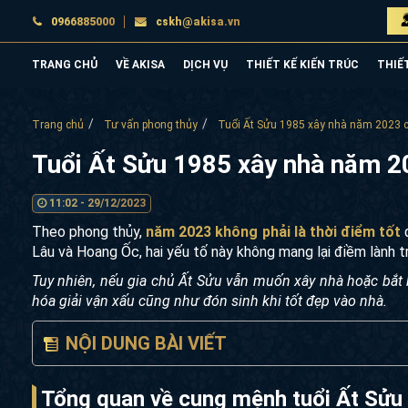
0966885000
cskh@akisa.vn
TRANG CHỦ
VỀ AKISA
DỊCH VỤ
THIẾT KẾ KIẾN TRÚC
THIẾ
Trang chủ
Tư vấn phong thủy
Tuổi Ất Sửu 1985 xây nhà năm 2023 c
Tuổi Ất Sửu 1985 xây nhà năm 2
11:02 - 29/12/2023
Theo phong thủy,
năm 2023 không phải là thời điểm tốt
đ
Lâu và Hoang Ốc, hai yếu tố này không mang lại điềm lành t
Tuy nhiên, nếu gia chủ Ất Sửu vẫn muốn xây nhà hoặc bắt 
hóa giải vận xấu cũng như đón sinh khi tốt đẹp vào nhà.
NỘI DUNG BÀI VIẾT
Tổng quan về cung mệnh tuổi Ất Sửu