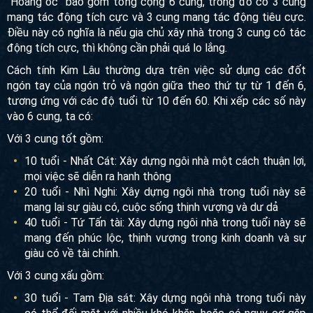
"Hoang ốc" bao gồm tổng cộng 6 cung, trong đó có 3 cung
mang tác động tích cực và 3 cung mang tác động tiêu cực.
Điều này có nghĩa là nếu gia chủ xây nhà trong 3 cung có tác
động tích cực, thì không cần phải quá lo lắng.
Cách tính Kim Lâu thường dựa trên việc sử dụng các đốt
ngón tay của ngón trỏ và ngón giữa theo thứ tự từ 1 đến 6,
tương ứng với các độ tuổi từ 10 đến 60. Khi xếp các số này
vào 6 cung, ta có:
Với 3 cung tốt gồm:
10 tuổi - Nhất Cát: Xây dựng ngôi nhà một cách thuận lợi,
mọi việc sẽ diễn ra hanh thông
20 tuổi - Nhì Nghi: Xây dựng ngôi nhà trong tuổi này sẽ
mang lại sự giàu có, cuộc sống thịnh vượng và dư dả
40 tuổi - Tứ Tấn tài: Xây dựng ngôi nhà trong tuổi này sẽ
mang đến phúc lộc, thịnh vượng trong kinh doanh và sự
giàu có về tài chính.
Với 3 cung xấu gồm:
30 tuổi - Tam Địa sát: Xây dựng ngôi nhà trong tuổi này