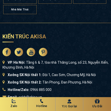
Nhà Mái Thái
KIẾN TRÚC AKISA
VP. Hà Nội:
Tầng 6 & 7, tòa nhà Thăng Long, số 23, Nguyễn Xiển,
Khương Đình, Hà Nội
Xưởng SX Nội thất 1:
Đội 1, Cao Sơn, Chương Mỹ, Hà Nội
Xưởng SX Nội thất 2:
Tân Phong, Đan Phượng, Hà Nội
Hotline/Zalo:
0966 885 000
Email:
cskh@akisa.vn
GPKD số:
0107935969 |
MST:
0107935969
Zalo
Hotline
Y/c Gọi lại
Ưu Đãi