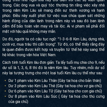
trọng. Các ông vua và quý tộc thường tin rằng việc xây nhà
trong năm Kim Lâu sẽ mang đến sự thịnh vượng và hạnh
phúc. Điều này xuất phát từ việc vua chúa quan sát những
hành động của dân lành trong năm này và sau đó ban lệnh
cấm để bảo toàn vận may và tài lộc. Ai vi phạm sẽ phải đối
mặt với hậu quả không may mắn.
Do đó, người ta có câu tục ngữ: "1-3-6-8 Kim Lâu, dựng nhà,
cưới vợ, mua trâu thì cẩn trọng". Từ đó, có thể thấy rằng đây
là quan điểm được kết hợp và truyền từ thế hệ này sang thế
hệ khác trong văn hóa Việt Nam.
Cách tính tuổi Kim lâu đơn giản: Ta lấy tuổi mụ chia cho 9, nếu
dư số là 1, 3, 6, 8 thì đó là năm Kim lâu. Tuy nhiên, mỗi dư số
này lại tượng trưng cho một loại tuổi Kim lâu cụ thể như sau:
Dư 1 phạm vào Kim Lâu Thân (Gây tai hoạ cho bản thân)
Dư 3 phạm vào Kim Lâu Thê (Gây tai hoạ cho vợ gia chủ)
Dư 6 phạm vào Kim Lâu Tử (Gây tai hoạ cho con gia chủ)
Dư 8 phạm vào Kim Lâu Súc ( Gây tai hoạ cho thú cưng
của gia chủ)