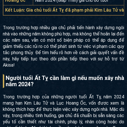
Hoang ốc
Năm 2024 (Giáp Thìn) gia chủ 60 tuổi
Kết Luận: Gia chủ tuổi Ất Tỵ đã phạm phải Kim Lâu Tử và 
Trong trường hợp nhiều gia chủ phải tiến hành xây dựng ngôi
nhà vào những năm không phù hợp, mà không thể hoãn lại đến
các năm sau, vẫn có một số biện pháp có thể áp dụng để
giảm thiểu các rủi ro có thể phát sinh từ việc vi phạm các quy
tắc phong thủy. Để tìm hiểu rõ hơn về cách giải quyết vấn đề
này, hãy tiếp tục theo dõi phần tiếp theo với sự hỗ trợ từ
Akisa!
Người tuổi Ất Tỵ cần làm gì nếu muốn xây nhà
năm 2024?
Trong trường hợp của những người tuổi Ất Tỵ, năm 2024
mang hạn Kim Lâu Tử và Lục Hoang Ốc, vốn được xem là
không thích hợp để thực hiện việc xây dựng ngôi nhà. Mặc dù
vậy, trong nhiều tình huống, gia chủ đã chuẩn bị sẵn sàng các
yếu tố cần thiết như tài chính, pháp lý, nhân công hoặc do