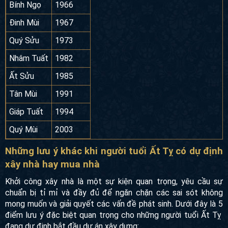
Bính Ngọ
1966
Đinh Mùi
1967
Quý Sửu
1973
Nhâm Tuất
1982
Ất Sửu
1985
Tân Mùi
1991
Giáp Tuất
1994
Quý Mùi
2003
Những lưu ý khác khi người tuổi Ất Tỵ có dự định
xây nhà hay mua nhà
Khởi công xây nhà là một sự kiện quan trọng, yêu cầu sự
chuẩn bị tỉ mỉ và đầy đủ để ngăn chặn các sai sót không
mong muốn và giải quyết các vấn đề phát sinh. Dưới đây là 5
điểm lưu ý đặc biệt quan trọng cho những người tuổi Ất Tỵ
đang dự định bắt đầu dự án xây dựng: