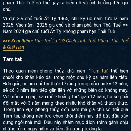
phạm Thái Tuế có thể gây ra biến cố và ảnh hưởng đến gia
chủ.
Ví dụ: Gia chủ tuổi Ất Tỵ 1965, chu kỳ 60 năm tức là năm
2025. Vào năm 2025 gia chủ sẽ phạm phải hạn Thái Tuế. =>
Năm 2024 gia chủ tuổi Ất Tỵ không phạm hạn Thái Tuế
>>> Xem thêm:
Thái Tuế Là Gì? Cách Tính Tuổi Phạm Thái Tuế
& Giải Hạn
Tam tai:
Theo quan niệm phong thủy, khái niệm "
Tam tai
" thể hiện
chuỗi khó khăn kéo dài trong một chu kỳ ba năm liên tiếp.
Đơn giản, nó ám chỉ tới thực tế rằng trong mỗi chu kỳ 12 năm,
sẽ có 3 năm liên tiếp gắn liền với những biến cố không may.
Với mỗi con giáp, sau mỗi khoảng thời gian 12 năm, họ sẽ phải
đối mặt với 3 năm mang theo nhiều khó khăn và thách thức.
Trong lĩnh vực phong thủy, đến năm mà gia chủ sẽ trải qua
Tam tai, không nên lựa chọn thời điểm này để bắt đầu xây
dựng ngôi nhà mới. Điều này nhằm mục đích tránh gánh chịu
những rủi ro nguy hiểm và tiềm ẩn trong tương lai.