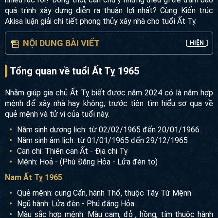
quá trình xây dựng diễn ra thuận lợi nhất? Cùng Kiến trúc
Akisa luận giải chi tiết phong thủy xây nhà cho tuổi Ất Tỵ.
NỘI DUNG BÀI VIẾT
[
HIỆN
]
Tổng quan về tuổi Ất Tỵ 1965
Nhằm giúp gia chủ Ất Tỵ biết được năm 2024 có là năm hợp
mệnh để xây nhà hay không, trước tiên tìm hiểu sơ qua về
quẻ mệnh và tử vi của tuổi này.
Năm sinh dương lịch: từ 02/02/1965 đến 20/01/1966.
Năm sinh âm lịch: từ 01/01/1965 đến 29/12/1965
Can chi: Thiên can Ất - Địa chi Tỵ
Mệnh: Hoả - (Phú Đăng Hỏa - Lửa đèn to)
Nam Ất Tỵ 1965
:
Quẻ mệnh: cung Cấn, hành Thổ, thuộc Tây Tứ Mệnh
Ngũ hành: Lửa đèn - Phú đăng Hỏa
Màu sắc hợp mệnh: Màu cam, đỏ , hồng, tím thuộc hành