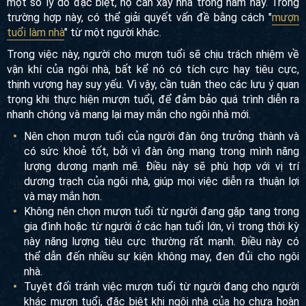
một số lý do đặc biệt, họ cần xây nhà trong năm này. Trong
trường hợp này, có thể giải quyết vấn đề bằng cách "
mượn
tuổi làm nhà
" từ một người khác.
Trong việc này, người cho mượn tuổi sẽ chịu trách nhiệm về
vận khí của ngôi nhà, bất kể nó có tích cực hay tiêu cực,
thịnh vượng hay suy yếu. Vì vậy, cần tuân theo các lưu ý quan
trọng khi thực hiện mượn tuổi, để đảm bảo quá trình diễn ra
nhanh chóng và mang lại may mắn cho ngôi nhà mới.
Nên chọn mượn tuổi của người đàn ông trưởng thành và
có sức khoẻ tốt, bởi vì đàn ông mang trong mình năng
lượng dương mạnh mẽ. Điều này sẽ phù hợp với vị trí
dương trạch của ngôi nhà, giúp mọi việc diễn ra thuận lợi
và may mắn hơn.
Không nên chọn mượn tuổi từ người đang gặp tang trong
gia đình hoặc từ người ở các hạn tuổi lớn, vì trong thời kỳ
này năng lượng tiêu cực thường rất mạnh. Điều này có
thể dẫn đến nhiều sự kiện không may, đen đủi cho ngôi
nhà.
Tuyệt đối tránh việc mượn tuổi từ người đang cho người
khác mượn tuổi, đặc biệt khi ngôi nhà của họ chưa hoàn