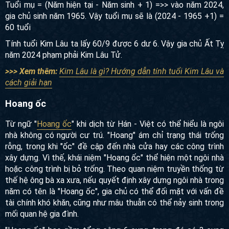
Tuổi mụ = (Năm hiện tại - Năm sinh + 1) =>> vào năm 2024,
gia chủ sinh năm 1965. Vậy tuổi mụ sẽ là (2024 - 1965 +1) =
60 tuổi
Tính tuổi Kim Lâu ta lấy 60/9 được 6 dư 6. Vậy gia chủ Ất Tỵ
năm 2024 phạm phải Kim Lâu Tử.
>>> Xem thêm:
Kim Lâu là gì? Hướng dẫn tính tuổi Kim Lâu và
cách giải hạn
Hoang ốc
Từ ngữ "
Hoang ốc
" khi dịch từ Hán - Việt có thể hiểu là ngôi
nhà không có người cư trú. "Hoang" ám chỉ trạng thái trống
rỗng, trong khi "ốc" đề cập đến nhà cửa hay các công trình
xây dựng. Vì thế, khái niệm "Hoang ốc" thể hiện một ngôi nhà
hoặc công trình bị bỏ trống. Theo quan niệm truyền thống từ
thế hệ ông bà xa xưa, nếu quyết định xây dựng ngôi nhà trong
năm có tên là "Hoang ốc", gia chủ có thể đối mặt với vấn đề
tài chính khó khăn, cũng như mâu thuẫn có thể nảy sinh trong
mối quan hệ gia đình.