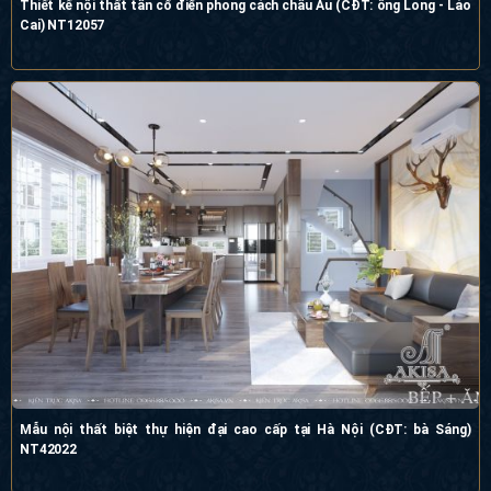
Thiết kế nội thất tân cổ điển phong cách châu Âu (CĐT: ông Long - Lào
Cai) NT12057
Mẫu nội thất biệt thự hiện đại cao cấp tại Hà Nội (CĐT: bà Sáng)
NT42022