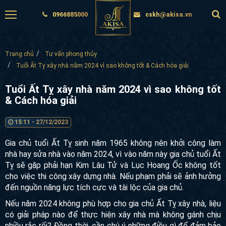
0966885000
cskh@akisa.vn
Trang chủ
Tư vấn phong thủy
Tuổi Ất Tỵ xây nhà năm 2024 vì sao không tốt & Cách hóa giải
Tuổi Ất Tỵ xây nhà năm 2024 vì sao không tốt
& Cách hóa giải
15:11 - 27/12/2023
Gia chủ tuổi Ất Tỵ sinh năm 1965 không nên khởi công làm
nhà hay sửa nhà vào năm 2024, vì vào năm này gia chủ tuổi Ất
Tỵ sẽ gặp phải hạn Kim Lâu Tử và Lục Hoang Ốc không tốt
cho việc thi công xây dựng nhà. Nếu phạm phải sẽ ảnh hưởng
đến nguồn năng lực tích cực và tài lộc của gia chủ.
Nếu năm 2024 không phù hợp cho gia chủ Ất Tỵ xây nhà, liệu
có giải pháp nào để thực hiện xây nhà mà không gánh chịu
nhiều rắc rối? Đồng thời, cần chú ý những điều gì để đảm bảo