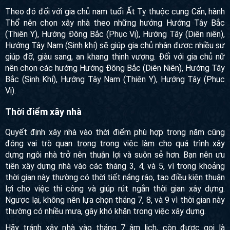
Theo đó đối với gia chủ nam tuổi Ất Tỵ thuộc cung Cấn, hành
Thổ nên chọn xây nhà theo những hướng Hướng Tây Bắc
(Thiên Y), Hướng Đông Bắc (Phục Vị), Hướng Tây (Diên niên),
Hướng Tây Nam (Sinh khí) sẽ giúp gia chủ nhận được nhiều sự
giúp đỡ, giàu sang, an khang thịnh vượng. Đối với gia chủ nữ
nên chọn các hướng Hướng Đông Bắc (Diên Niên), Hướng Tây
Bắc (Sinh Khí), Hướng Tây Nam (Thiên Y), Hướng Tây (Phục
Vị).
Thời điểm xây nhà
Quyết định xây nhà vào thời điểm phù hợp trong năm cũng
đóng vai trò quan trọng trong việc làm cho quá trình xây
dựng ngôi nhà trở nên thuận lợi và suôn sẻ hơn. Bạn nên ưu
tiên xây dựng nhà vào các tháng 3, 4, và 5, vì trong khoảng
thời gian này thường có thời tiết nắng ráo, tạo điều kiện thuận
lợi cho việc thi công và giúp rút ngắn thời gian xây dựng.
Ngược lại, không nên lựa chọn tháng 7, 8, và 9 vì thời gian này
thường có nhiều mưa, gây khó khăn trong việc xây dựng.
Hãy tránh xây nhà vào tháng 7 âm lịch, còn được gọi là