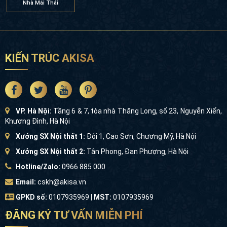
Biệt Thự Mặt Tiền 10m
Biệt Thự Mặt Tiền 12m
Biệt Thự Mặt Tiền 13m
Biệt Thự Mặt Tiền 14m
Biệt Thự Mặt Tiền 15m
Biệt Thự Mặt Tiền 16m
Biệt Thự Mặt Tiền 17m
Biệt Thự Mặt Tiền 18m
Nhà Mái Nhật
Nhà Mái Thái
KIẾN TRÚC AKISA
VP. Hà Nội:
Tầng 6 & 7, tòa nhà Thăng Long, số 23, Nguyễn
Xiển, Khương Đình, Hà Nội
Xưởng SX Nội thất 1:
Đội 1, Cao Sơn, Chương Mỹ, Hà Nội
Xưởng SX Nội thất 2:
Tân Phong, Đan Phượng, Hà Nội