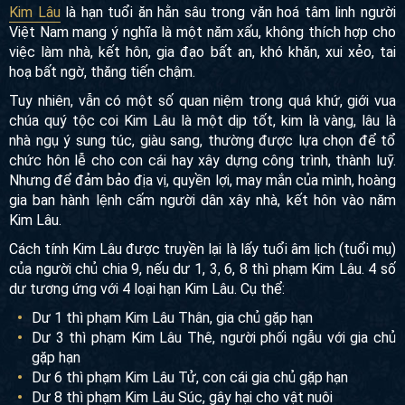
Kim Lâu
Kim Lâu
là hạn tuổi ăn hằn sâu trong văn hoá tâm linh
người Việt Nam mang ý nghĩa là một năm xấu, không thích
hợp cho việc làm nhà, kết hôn, gia đạo bất an, khó khăn, xui
xẻo, tai hoạ bất ngờ, thăng tiến chậm.
Tuy nhiên, vẫn có một số quan niệm trong quá khứ, giới vua
chúa quý tộc coi Kim Lâu là một dịp tốt, kim là vàng, lâu là
nhà ngụ ý sung túc, giàu sang, thường được lựa chọn để tổ
chức hôn lễ cho con cái hay xây dựng công trình, thành luỹ.
Nhưng để đảm bảo địa vị, quyền lợi, may mắn của mình,
hoàng gia ban hành lệnh cấm người dân xây nhà, kết hôn
vào năm Kim Lâu.
Cách tính Kim Lâu được truyền lại là lấy tuổi âm lịch (tuổi
mụ) của người chủ chia 9, nếu dư 1, 3, 6, 8 thì phạm Kim
Lâu. 4 số dư tương ứng với 4 loại hạn Kim Lâu. Cụ thể:
Dư 1 thì phạm Kim Lâu Thân, gia chủ gặp hạn
Dư 3 thì phạm Kim Lâu Thê, người phối ngẫu với gia
chủ gặp hạn