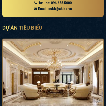
GỬI YÊU CẦU
Sau khi nhận được yêu cầu của Quý khách, tư vấn viên của
Akisa sẽ liên hệ trong thời gian sớm nhất
Hotline: 096.688.5000
Email: cskh@akisa.vn
DỰ ÁN TIÊU BIỂU