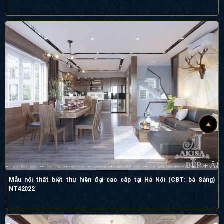
Thiết kế nội thất tân cổ điển phong cách châu Âu (CĐT: ông Long - Lào Cai)
NT12057