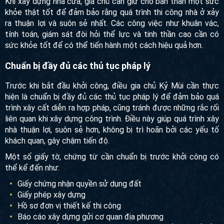
Sức khoẻ tốt
Khi xây dựng nhà cửa, gia chủ cần giữ cho bản thân một
sức khỏe thật tốt để đảm bảo rằng quá trình thi công nhà ở
xảy ra thuận lợi và suôn sẻ nhất. Các công việc như khuân
vác, tính toán, giám sát đòi hỏi thể lực và tinh thần cao cần
có sức khỏe tốt để có thể tiến hành một cách hiệu quả hơn.
Chuẩn bị đầy đủ các thủ tục pháp lý
Trước khi bắt đầu khởi công, điều gia chủ Kỷ Mùi cần thực
hiện là chuẩn bị đầy đủ các thủ tục pháp lý để đảm bảo quá
trình xây cất diễn ra hợp pháp, cũng tránh được những rắc
rối liên quan khi xây dựng công trình. Điều này giúp quá
trình xây nhà thuận lợi, suôn sẻ hơn, không bị trì hoãn bởi
các yếu tố khách quan, gây chậm tiến độ.
Một số giấy tờ, chứng từ cần chuẩn bị trước khởi công có
thể kể đến như:
Giấy chứng nhận quyền sử dụng đất