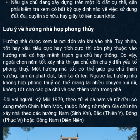
Giấy phép xây dựng
Hồ sơ đơn vị thiết kế thi công
Báo cáo xây dựng gửi cơ quan địa phương
Nếu gia chủ đang xây dựng trên một lô đất cụ thể, cần
phải kiểm tra xem có bất kỳ quy định nào về việc sử
dụng đất đai, quyền sở hữu, hay giấy tờ liên quan khác.
Lưu ý về hướng nhà hợp phong thủy
Hướng nhà được xem là nơi đón vận khí vào nhà. Tuy
nhiên, tốt hay xấu, tiêu cực hay tích cực thì còn phụ thuộc
vào hướng nhà có hợp mệnh trạch gia chủ hay thông. Do
vậy, ngoài chọn năm tốt xây nhà thì gia chủ cần chú ý đến
yếu tố phong thuỷ. Một hướng nhà tốt có thể giúp gia chủ
thịnh vượng, làm ăn phát đạt, tiền tài đi lên. Ngược lại,
hướng nhà không hợp phong thuỷ có thể mang lại nhiều
chuyện xui rủi, không tốt cho các gia chủ và các thành viên
trong nhà.
Đối với người Kỷ Mùi 1979, theo tử vi cả nam và nữ đều có
cung mệnh Chấn, hành Mộc, thuộc Đông tứ mệnh. Gia chủ