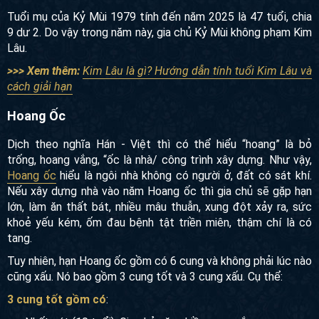
Dư 6 thì phạm Kim Lâu Tử, con cái gia chủ gặp hạn
Dư 8 thì phạm Kim Lâu Súc, gây hại cho vật nuôi
Tuổi mụ của Kỷ Mùi 1979 tính đến năm 2025 là 47 tuổi, chia
9 dư 2. Do vậy trong năm này, gia chủ Kỷ Mùi không phạm
Kim Lâu.
>>> Xem thêm:
Kim Lâu là gì? Hướng dẫn tính tuổi Kim Lâu
và cách giải hạn
Hoang Ốc
Dịch theo nghĩa Hán - Việt thì có thể hiểu “hoang” là bỏ
trống, hoang vắng, “ốc là nhà/ công trình xây dựng. Như vậy,
Hoang ốc
hiểu là ngôi nhà không có người ở, đất có sát khí.
Nếu xây dựng nhà vào năm Hoang ốc thì gia chủ sẽ gặp
hạn lớn, làm ăn thất bát, nhiều mâu thuẫn, xung đột xảy ra,
sức khoẻ yếu kém, ốm đau bệnh tật triền miên, thậm chí là
có tang.
Tuy nhiên, hạn Hoang ốc gồm có 6 cung và không phải lúc
nào cũng xấu. Nó bao gồm 3 cung tốt và 3 cung xấu. Cụ thể: