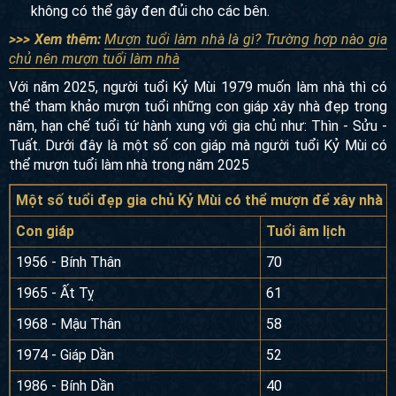
Tuyệt đối không mượn tuổi người đang cho người khác
mượn tuổi cho đến khi người thứ nhất xây xong nhà nếu
không có thể gây đen đủi cho các bên.
>>> Xem thêm:
Mượn tuổi làm nhà là gì? Trường hợp nào
gia chủ nên mượn tuổi làm nhà
Với năm 2025, người tuổi Kỷ Mùi 1979 muốn làm nhà thì có
thể tham khảo mượn tuổi những con giáp xây nhà đẹp trong
năm, hạn chế tuổi tứ hành xung với gia chủ như: Thìn - Sửu
- Tuất. Dưới đây là một số con giáp mà người tuổi Kỷ Mùi có
thể mượn tuổi làm nhà trong năm 2025
Một số tuổi đẹp gia chủ Kỷ Mùi có thể mượn để xây nhà
Con giáp
Tuổi âm lịch
1956 - Bính Thân
70
1965 - Ất Tỵ
61
1968 - Mậu Thân
58
1974 - Giáp Dần
52