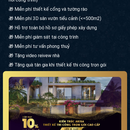
🎁 Giảm tới 50% phí thiết kế khi thi công trọn gói
🎁 Miễn phí khảo sát hiện trạng đất/nhà (trực tiếp tận
nơi công trình)
🎁 Miễn phí thiết kế cổng và tường rào
🎁 Miễn phí 3D sân vườn tiểu cảnh (<=500m2)
🎁 Hỗ trợ toàn bộ hồ sơ giấy phép xây dựng
🎁 Miễn phí giám sát tại công trình
🎁 Miễn phí tư vấn phong thuỷ
🎁 Tặng video reivew nhà
🎁 Tặng quà tân gia khi thiết kế thi công trọn gói