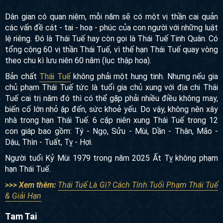
Thái Tuế
Dân gian có quan niệm, mỗi năm sẽ có một vị thần cai quản
các vấn đề cát - tai - hoạ - phúc của con người với những
luật lệ riêng. Đó là Thái Tuế hay còn gọi là Thái Tuế Tinh
Quân. Có tổng cộng 60 vị thần Thái Tuế, vì thế hạn Thái Tuế
quay vòng theo chu kì lưu niên 60 năm (lục thập hoa).
Bản chất
Thái Tuế
không phải một hung tinh. Nhưng nếu gia
chủ phạm Thái Tuế tức là tuổi gia chủ xung với địa chi Thái
Tuế cai trị năm đó thì có thể gặp phải nhiều điều không may,
biến cố lớn nhỏ ập đến, sức khoẻ yếu. Do vậy, không nên
xây nhà trong hạn Thái Tuế. 6 cặp niên xung Thái Tuế trong
12 con giáp bao gồm: Tý - Ngọ, Sửu - Mùi, Dần - Thân, Mão
- Dậu, Thìn - Tuất, Tỵ - Hợi.
Người tuổi Kỷ Mùi 1979 trong năm 2025 Ất Tỵ không phạm
hạn Thái Tuế.
>>> Xem thêm:
Thái Tuế Là Gì? Cách Tính Tuổi Phạm Thái
Tuế & Giải Hạn