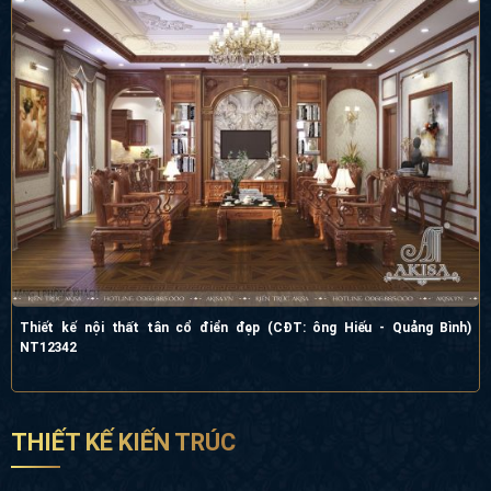
Mẫu nội thất biệt thự hiện đại cao cấp tại Hà Nội (CĐT: bà Sáng) NT42022
Thiết kế nội thất tân cổ điển đẹp (CĐT: ông Hiếu - Quảng Bình) NT12342