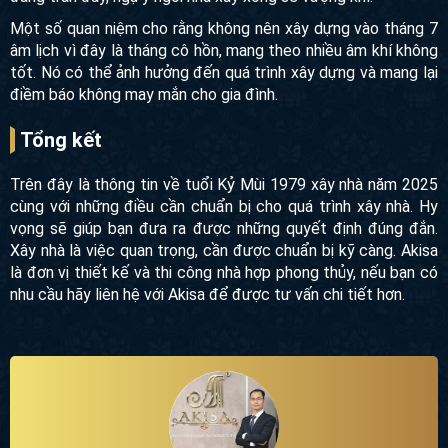
giúp quá trình diễn ra nhanh chóng, thuận lợi, suôn sẻ hơn.
Thực tế, người ta thường lựa chọn mùa xuân để động thổ
bởi tiết xuân đánh dấu sự bắt đầu mới, với nguồn năng
lượng sống đang tràn đầy, ngụ ý ngôi nhà xây xong sẽ
vượng khí.
Một số quan niệm cho rằng không nên xây dựng vào tháng
7 âm lịch vì đây là tháng cô hồn, mang theo nhiều âm khí
không tốt. Nó có thể ảnh hưởng đến quá trình xây dựng và
mang lại điềm báo không may mắn cho gia đình.
Tổng kết
Trên đây là thông tin về tuổi Kỷ Mùi 1979 xây nhà năm 2025
cùng với những điều cần chuẩn bị cho quá trình xây nhà. Hy
vọng sẽ giúp bạn đưa ra được những quyết định đúng đắn.
Xây nhà là việc quan trọng, cần được chuẩn bị kỹ càng.
Akisa là đơn vị thiết kế và thi công nhà hợp phong thủy, nếu
bạn có nhu cầu hãy liên hệ với Akisa để được tư vấn chi tiết
hơn.