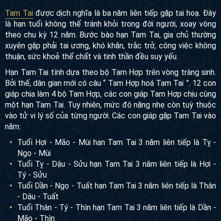
Tam Tai
Tam Tai
được dịch nghĩa là ba năm liên tiếp gặp tai hoạ.
Đây là hạn tuổi không thể tránh khỏi trong đời người, xoay
vòng theo chu kỳ 12 năm. Bước bào hạn Tam Tai, gia chủ
thường xuyên gặp phải tai ương, khó khăn, trắc trở, công
việc không thuận, sức khoẻ thể chất và tinh thần đều suy
yếu.
Hạn Tam Tai tính dựa theo bộ Tam Hợp trên vòng tràng sinh.
Bởi thế, dân gian mới có câu “ Tam Hợp hoá Tam Tai ”. 12
con giáp chia làm 4 bộ Tam Hợp, các con giáp Tam Hợp
chịu cùng một hạn Tam Tai. Tuy nhiên, mức độ nặng nhẹ
còn tuỳ thuộc vào tử vi lý số của từng người. Các con giáp
gặp Tam Tai vào năm:
Tuổi Hợi - Mão - Mùi hạn Tam Tai 3 năm liên tiếp là Tỵ -
Ngọ - Mùi
Tuổi Tỵ - Dậu - Sửu hạn Tam Tai 3 năm liên tiếp là Hợi -
Tý - Sửu
Tuổi Dần - Ngọ - Tuất hạn Tam Tai 3 năm liên tiếp là
Thân - Dậu - Tuất