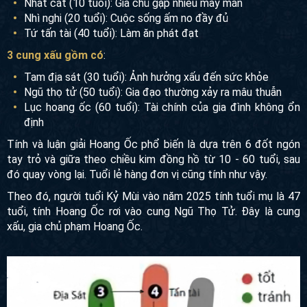
3 cung tốt gồm có
:
Nhất cát (10 tuổi): Gia chủ gặp nhiều may mắn
Nhì nghi (20 tuổi): Cuộc sống ấm no đầy đủ
Tứ tấn tài (40 tuổi): Làm ăn phát đạt
3 cung xấu gồm có
:
Tam địa sát (30 tuổi): Ảnh hưởng xấu đến sức khỏe
Ngũ thọ tử (50 tuổi): Gia đạo thường xảy ra mâu thuẫn
Lục hoang ốc (60 tuổi): Tài chính của gia đình không ổn
định
Tính và luận giải Hoang Ốc phổ biến là dựa trên 6 đốt ngón
tay trỏ và giữa theo chiều kim đồng hồ từ 10 - 60 tuổi, sau đó
quay vòng lại. Tuổi lẻ hàng đơn vị cũng tính như vậy.
Theo đó, người tuổi Kỷ Mùi vào năm 2025 tính tuổi mụ là 47
tuổi, tính Hoang Ốc rơi vào cung Ngũ Thọ Tử. Đây là cung
xấu, gia chủ phạm Hoang Ốc.