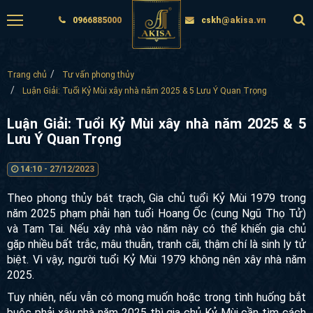
0966885000
cskh@akisa.vn
Trang chủ
Tư vấn phong thủy
Luận Giải: Tuổi Kỷ Mùi xây nhà năm 2025 & 5 Lưu Ý Quan Trọng
Luận Giải: Tuổi Kỷ Mùi xây nhà năm 2025 &
5 Lưu Ý Quan Trọng
14:10 - 27/12/2023
Theo phong thủy bát trạch, Gia chủ tuổi Kỷ Mùi 1979 trong
năm 2025 phạm phải hạn tuổi Hoang Ốc (cung Ngũ Thọ Tử)
và Tam Tai. Nếu xây nhà vào năm này có thể khiến gia chủ
gặp nhiều bất trắc, mâu thuẫn, tranh cãi, thậm chí là sinh ly
tử biệt. Vì vậy, người tuổi Kỷ Mùi 1979 không nên xây nhà
năm 2025.
Tuy nhiên, nếu vẫn có mong muốn hoặc trong tình huống bắt
buộc phải xây nhà năm 2025 thì gia chủ Kỷ Mùi cần tìm cách