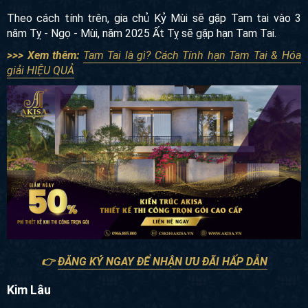
Tuổi Thân - Tý - Thìn hạn Tam Tai 3 năm liên tiếp là Dần
- Mão - Thìn
Theo cách tính trên, gia chủ Kỷ Mùi sẽ gặp Tam tai vào 3
năm Tỵ - Ngọ - Mùi, năm 2025 Ất Tỵ sẽ gặp hạn Tam Tai.
>>> Xem thêm:
Tam Tai là gì? Cách Tính hạn Tam Tai &
Hóa giải HIỆU QUẢ
👉
ĐĂNG KÝ NGAY ĐỂ NHẬN ƯU ĐÃI HẤP DẪN