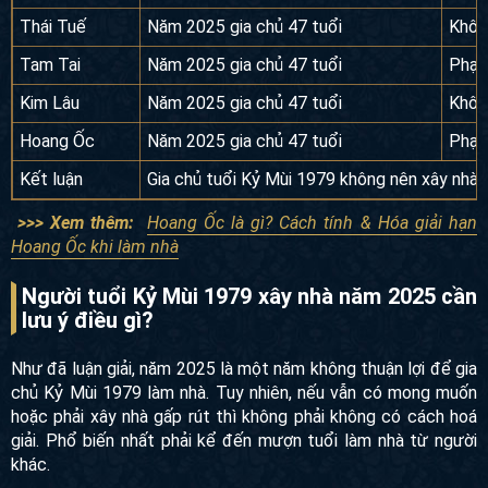
Tiêu chí
Luận tuổi
Năm
Thái Tuế
Năm 2025 gia chủ 47 tuổi
Khô
Tam Tai
Năm 2025 gia chủ 47 tuổi
Phạ
Kim Lâu
Năm 2025 gia chủ 47 tuổi
Khô
Hoang Ốc
Năm 2025 gia chủ 47 tuổi
Phạ
Kết luận
Gia chủ tuổi Kỷ Mùi 1979 không nên xây n
>>> Xem thêm:
Hoang Ốc là gì? Cách tính & Hóa giải hạn
Hoang Ốc khi làm nhà
Người tuổi Kỷ Mùi 1979 xây nhà năm 2025
cần lưu ý điều gì?
Như đã luận giải, năm 2025 là một năm không thuận lợi để
gia chủ Kỷ Mùi 1979 làm nhà. Tuy nhiên, nếu vẫn có mong
muốn hoặc phải xây nhà gấp rút thì không phải không có