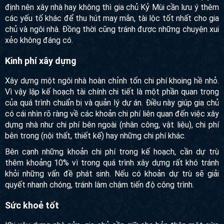
Muốn có một ngôi nhà đẹp, hoàn chỉnh thì chỉ xem năm tốt
làm nhà là chưa đủ. Bên cạnh xem xét các hạn tuổi để quyết
định nên xây nhà hay không thì gia chủ Kỷ Mùi cần lưu ý
thêm các yếu tố khác để thu hút may mắn, tài lộc tốt nhất cho
gia chủ và ngôi nhà. Đồng thời cũng tránh được những
chuyện xui xẻo không đáng có.
Kinh phí xây dựng
Xây dựng một ngôi nhà hoàn chỉnh tốn chi phí khoing hề
nhỏ. Vì vậy lập kế hoạch tài chính chi tiết là một phần quan
trọng của quá trình chuẩn bị và quản lý dự án. Điều này giúp
gia chủ có cái nhìn rõ ràng về các khoản chi phí liên quan
đến việc xây dựng nhà như chi phí bên ngoài (nhân công,
vật liệu), chi phí bên trong (nội thất, thiết kế) hay những chi
phí khác.
Bên cạnh những khoản chi phí trong kế hoạch, cần dự trù
thêm khoảng 10% vì trong quá trình xây dựng rất khó tránh
khỏi những vấn đề phát sinh. Nếu có khoản dự trù sẽ giải
quyết nhanh chóng, tránh làm chậm tiến độ công trình.