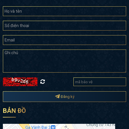
Hotline/Zalo:
0966 885 000
Email:
cskh@akisa.vn
GPKD số:
0107935969 |
MST:
0107935969
ĐĂNG KÝ TƯ VẤN MIỄN PHÍ