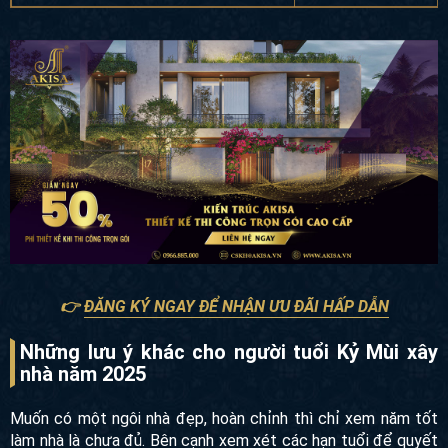
1986 - Bính Dần
40
👉
ĐĂNG KÝ NGAY ĐỂ NHẬN ƯU ĐÃI HẤP DẪN
Những lưu ý khác cho người tuổi Kỷ Mùi
xây nhà năm 2025