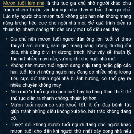
cách hoá giải. Phổ biến nhất phải kể đến mượn tuổi làm nhà
từ người khác.
Mượn tuổi làm nhà
là thủ tục gia chủ nhờ người khác chịu
trách nhiệm trước vận khí ngôi nhà thay vì bản thân gia chủ.
Lúc này người cho mượn tuổi không gặp hạn nên không
mang năng lượng tiêu cực cho ngôi nhà mới. Để quá trình
diễn ra thuận lợi, nhanh chóng thì cần lưu ý một số điều sau
đây:
Gia chủ nên mượn tuổi người đàn ông lớn tuổi vì theo
thuyết âm dương, nam giới mang năng lượng dương
dồi dào, nhà cũng ở vị trí dương trạch. Như vậy sẽ thuận
lý, thu hút nhiều may mắn, vượng khí cho ngôi nhà mới.
Không nên mượn tuổi người đang chịu tang hoặc gặp
các hạn tuổi lớn vì những người này đang có nhiều
năng lượng tiêu cực để tránh ngôi nhà bị ảnh hưởng, có
thể gây ra nhiều chuyện không may.
Nên mượn tuổi người quen biết hay họ hàng thân thiết
để thủ tục diễn ra nhanh chóng, thuận lợi hơn.
Mượn tuổi người có sức khoẻ tốt, ít ốm đau bệnh tật giúp
tránh những điều không xui xẻo, bất trắc không đáng có.