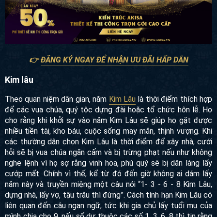
👉
ĐĂNG KÝ NGAY ĐỂ NHẬN ƯU ĐÃI HẤP DẪN
Kim lâu
Theo quan niệm dân gian, năm
Kim Lâu
là thời điểm thích hợp
để các vua chúa, quý tộc dựng đài hoặc tổ chức hôn lễ. Họ
cho rằng khi khởi sự vào năm Kim Lâu sẽ giúp họ gặt được
nhiều tiền tài, kho báu, cuộc sống may mắn, thịnh vượng. Khi
các thường dân chọn Kim Lâu là thời điểm để xây nhà, cưới
hỏi sẽ bị vua chúa ngăn cấm và bị trừng phạt nếu như không
nghe lệnh vì họ sợ rằng vinh hoa, phú quý sẽ bị dân làng lấy
cướp mất. Chính vì thế, kể từ đó đến giờ không ai dám lấy
năm này và truyền miệng một câu nói “1- 3 - 6 - 8 Kim Lâu,
dựng nhà, lấy vợ, tậu trâu thì đừng”. Cách tính hạn Kim Lâu có
liên quan đến câu ngạn ngữ, tức khi gia chủ lấy tuổi mụ của
mình chia cho 9, nếu số dư thuộc các số 1, 3, 6, 8 thì tin rằng