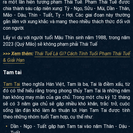
ra một lần hiện tượng phạm Thái Tuế. Phạm Thái Tuế được
chia thành sáu cặp niên xung: Tý - Ngọ, Sửu - Mùi, Dần - Thân,
Mão - Dậu, Thìn - Tuất, Tỵ - Hợi. Các giai đoạn này thường
gắn liền với xung khắc và mang theo nhiều thách thức đối với
con người.
Lấy ví dụ với người tuổi Mậu Thìn sinh năm 1988, trong năm
2023 (Quý Mão) sẽ không phạm phải Thái Tuế
>>> Xem thêm:
Thái Tuế Là Gì? Cách Tính Tuổi Phạm Thái Tuế
& Giải Hạn
Tam tai
Tam Tai
theo nghĩa Hán Việt, Tam là ba, Tai là điềm xấu, từ
đó có thể hiểu rằng trong phong thủy Tam Tai là những năm
hạn không may mắn của gia chủ. Trong một chu kỳ 12 tháng
sẽ có 3 năm gia chủ sẽ gặp nhiều khó khăn, trắc trở, cuộc
sống lận đận khó làm ăn thuận lợi. Hạn Tam Tai được tính
theo những nhóm tuổi Tam hợp, cụ thể như:
Dần - Ngọ - Tuất gặp hạn Tam tai vào năm Thân - Dậu -
Tuất