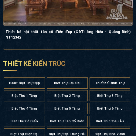
Thiết kế nội thất tân cổ điển đẹp (CĐT: ông Hiếu - Quảng Bình)
NT12342
THIẾT KẾ KIẾN TRÚC
1000+ Biệt Thự Đẹp
Biệt Thự Lâu Đài
Thiết Kế Dinh Thự
Biệt Thự 1 Tầng
Biệt Thự 2 Tầng
Biệt Thự 3 Tầng
Biệt Thự 4 Tầng
Biệt Thự 5 Tầng
Biệt Thự 6 Tầng
Biệt Thự Cổ Điển
Biệt Thự Tân Cổ Điển
Biệt Thự Châu Âu
Biệt Thự Hiện Đại
Biệt Thự Địa Trung Hải
Biệt Thự Nhà Vườn