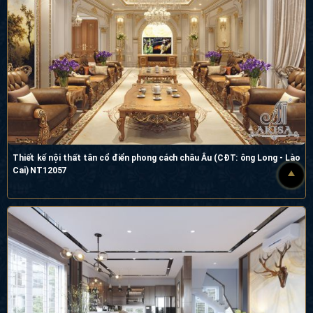
Thiết kế nội thất tân cổ điển phong cách châu Âu (CĐT: ông Long - Lào
Cai) NT12057