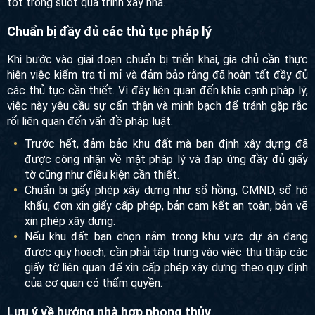
tốt trong suốt quá trình xây nhà.
Chuẩn bị đầy đủ các thủ tục pháp lý
Khi bước vào giai đoạn chuẩn bị triển khai, gia chủ cần thực
hiện việc kiểm tra tỉ mỉ và đảm bảo rằng đã hoàn tất đầy đủ
các thủ tục cần thiết. Vì đây liên quan đến khía cạnh pháp lý,
việc này yêu cầu sự cẩn thận và minh bạch để tránh gặp rắc
rối liên quan đến vấn đề pháp luật.
Trước hết, đảm bảo khu đất mà bạn định xây dựng đã
được công nhận về mặt pháp lý và đáp ứng đầy đủ giấy
tờ cũng như điều kiện cần thiết.
Chuẩn bị giấy phép xây dựng như sổ hồng, CMND, sổ hộ
khẩu, đơn xin giấy cấp phép, bản cam kết an toàn, bản vẽ
xin phép xây dựng.
Nếu khu đất bạn chọn nằm trong khu vực dự án đang
được quy hoạch, cần phải tập trung vào việc thu thập các
giấy tờ liên quan để xin cấp phép xây dựng theo quy định
của cơ quan có thẩm quyền.
Lưu ý về hướng nhà hợp phong thủy