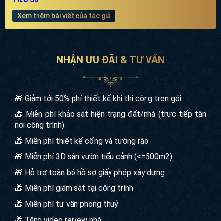
Xem thêm bài viết của tác giả
NHẬN ƯU ĐÃI & TƯ VẤN
🎁 Giảm tới 50% phí thiết kế khi thi công trọn gói
🎁 Miễn phí khảo sát hiện trạng đất/nhà (trực tiếp tận
nơi công trình)
🎁 Miễn phí thiết kế cổng và tường rào
🎁 Miễn phí 3D sân vườn tiểu cảnh (<=500m2)
🎁 Hỗ trợ toàn bộ hồ sơ giấy phép xây dựng
🎁 Miễn phí giám sát tại công trình
🎁 Miễn phí tư vấn phong thuỷ
🎁 Tặng video reivew nhà