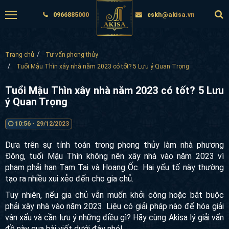
0966885000
cskh@akisa.vn
Trang chủ
Tư vấn phong thủy
Tuổi Mậu Thìn xây nhà năm 2023 có tốt? 5 Lưu ý Quan Trọng
Tuổi Mậu Thìn xây nhà năm 2023 có tốt? 5 Lưu
ý Quan Trọng
10:56 - 29/12/2023
Dựa trên sự tính toán trong phong thủy làm nhà phương
Đông, tuổi Mậu Thìn không nên xây nhà vào năm 2023 vì
phạm phải hạn Tam Tai và Hoang Ốc. Hai yếu tố này thường
tạo ra nhiều xui xẻo đến cho gia chủ.
Tuy nhiên, nếu gia chủ vẫn muốn khởi công hoặc bắt buộc
phải xây nhà vào năm 2023. Liệu có giải pháp nào để hóa giải
vận xấu và cần lưu ý những điều gì? Hãy cùng Akisa lý giải vấn
đề này qua bài viết dưới đây nhé!