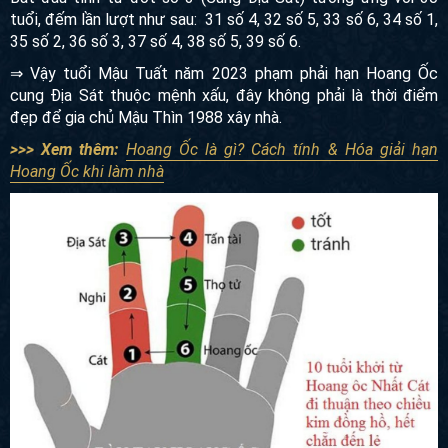
tuổi, đếm lần lượt như sau: 31 số 4, 32 số 5, 33 số 6, 34 số 1,
35 số 2, 36 số 3, 37 số 4, 38 số 5, 39 số 6.
⇒ Vậy tuổi Mậu Tuất năm 2023 phạm phải hạn Hoang Ốc
cung Địa Sát thuộc mệnh xấu, đây không phải là thời điểm
đẹp để gia chủ Mậu Thìn 1988 xây nhà.
>>> Xem thêm:
Hoang Ốc là gì? Cách tính & Hóa giải hạn
Hoang Ốc khi làm nhà