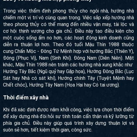
Trong việc thẩm định phong thủy cho ngôi nhà, hướng nhà
chiếm một vị trí vô cùng quan trọng. Việc sắp xếp hướng nhà
theo phong thủy có thể mang đến nhiều vận may, tài lộc và
cơ hội thịnh vượng cho gia chủ. Điều này tạo điều kiện cho
một cuộc sống ấm no hơn, các hoạt động kinh doanh cũng
diễn ra thuận lợi hơn. Theo đó tuổi Mậu Thìn 1988 thuộc
cung Chấn Mộc - Đông Tứ Mệnh hợp với hướng Bắc (Thiên Y),
Đông (Phục Vị), Nam (Sinh Khí). Đông Nam (Diên Niên). Mặt
khác, Mậu Thìn 1988 nên tránh các hướng nhà xung khắc như
Hướng Tây Bắc (Ngũ quỷ hay Gặp họa), Hướng Đông Bắc (Lục
Sát hay Nhà có sát khí), Hướng chính Tây (Tuyệt Mệnh hay
Chết chóc), Hướng Tây Nam (Họa Hại hay Có tai ương).
Thời điểm xây nhà
Khi đã xác định được năm khởi công, việc lựa chọn thời điểm
để xây dựng nhà đòi hỏi sự tính toán cẩn thận và kỹ lưỡng từ
phía gia chủ. Điều này giúp quá trình xây dựng thuận lợi và
suôn sẻ hơn, tiết kiệm thời gian, công sức.