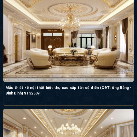
Mẫu thiết kế nội thất biệt thự cao cấp tân cổ điển (CĐT: ông Bảng -
Bình Định) NT32509