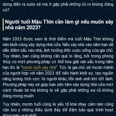
dựng diễn ra suôn sẻ mà ít gặp phải những rủi ro không đáng
có?
Người tuổi Mậu Thìn cần làm gì nếu muốn xây
nhà năm 2023?
Năm 2023 được xem là thời điểm mà tuổi Mậu Thìn không
nên khởi công xây dựng nhà cửa. Nếu xây nhà vào năm hạn dễ
dẫn điềm xấu vào nhà, ảnh hưởng đến cuộc sống của gia chủ.
Tuy nhiên, bạn cũng không cần quá lo lắng, bởi trong phong
thủy có một phương pháp có thể hóa giải vận xấu trong năm
hạn đó là “
mượn tuổi xây nhà
”. Tức là gia chủ sẽ mượn mệnh
của người hợp với năm 2023 để tiến hành khởi sự, tạo nguồn
năng lượng tích cực từ người khác, hồi sinh sinh khí tốt lành.
Phương pháp này sẽ giúp bạn yên tâm xây dựng nhà cửa một
cách thuận lợi mà không lo sẽ gặp phải những xui rủi không
đáng mong muốn.
Tuy nhiên, mượn tuổi cũng là yếu tố khá nhạy cảm nên cũng
cần lưu ý những điều dưới đây để đảm bảo quá trình hoạt
động hiệu quả nhất.