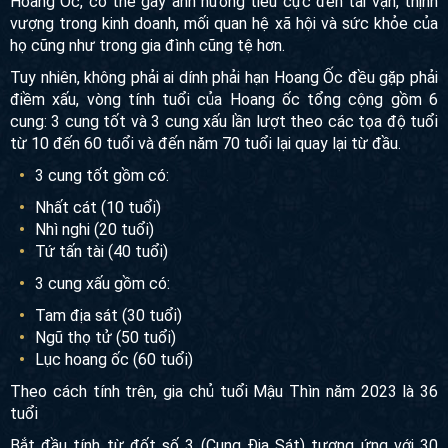
Hoang Ốc, có thể gây ảnh hưởng tiêu cực đến tài vận, thịnh
vượng trong kinh doanh, mối quan hệ xã hội và sức khỏe của
họ cũng như trong gia đình cũng tệ hơn.
Tuy nhiên, không phải ai dính phải hạn Hoang Ốc đều gặp phải
điềm xấu, vòng tính tuổi của Hoang ốc tổng cộng gồm 6
cung: 3 cung tốt và 3 cung xấu lần lượt theo các tọa độ tuổi
từ 10 đến 60 tuổi và đến năm 70 tuổi lại quay lại từ đầu.
3 cung tốt gồm có:
Nhất cát (10 tuổi)
Nhì nghi (20 tuổi)
Tứ tấn tài (40 tuổi)
3 cung xấu gồm có:
Tam địa sát (30 tuổi)
Ngũ thọ tử (50 tuổi)
Lục hoang ốc (60 tuổi)
Theo cách tính trên, gia chủ tuổi Mậu Thìn năm 2023 là 36
tuổi
Bắt đầu tính từ đốt số 3 (Cung Địa Sát) tương ứng với 30