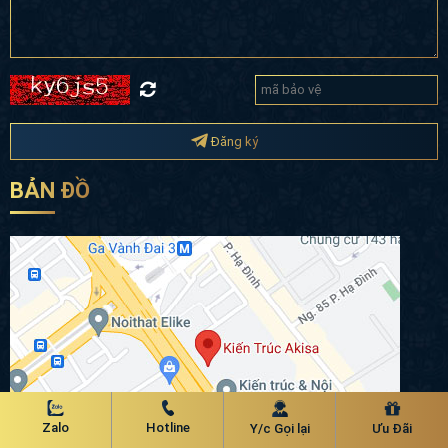
Đăng ký
BẢN ĐỒ
Zalo
Hotline
Y/c Gọi lại
Ưu Đãi