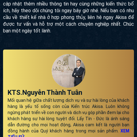
cập nhật thêm nhiều thông tin hay cùng những kiến thức bổ
ích, hãy theo dõi chúng tôi ngay bây giờ nhé. Nếu bạn có nhu
cầu về thiết kế nhà ở hợp phong thủy, liên hệ ngay Akisa để
được tư vấn và hỗ trợ một cách chuyên nghiệp nhất. Chúc
bạn một ngày tốt lành.
KTS.Nguyễn Thành Tuân
Mối quan hệ giữa chất lượng dịch vụ và sự hài lòng của khách
hàng là yếu tố sống còn của Kiến trúc Akisa. Luôn không
ngừng phát triển về con người và dịch vụ góp phần đem lại cho
khách hàng sự hài lòng tuyệt đối. Lấy Tín - Đức là ánh sáng
dẫn đường cho mọi hoạt động, Akisa cam kết là người bạn
đồng hành của Quý khách hàng trong mọi sản phẩm.
XEM
TIỂU SỬ