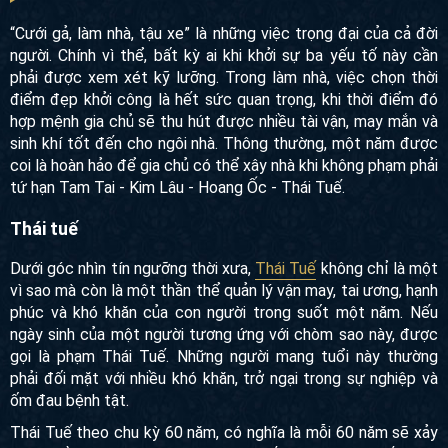
“Cưới gả, làm nhà, tậu xe” là những việc trọng đại của cả đời
người. Chính vì thể, bất kỳ ai khi khởi sự ba yếu tố này cần
phải được xem xét kỹ lưỡng. Trong làm nhà, việc chọn thời
điểm đẹp khởi công là hết sức quan trọng, khi thời điểm đó
hợp mệnh gia chủ sẽ thu hút được nhiều tài vận, may mắn và
sinh khí tốt đến cho ngôi nhà. Thông thường, một năm được
coi là hoàn hảo để gia chủ có thể xây nhà khi không phạm phải
tứ hạn Tam Tai - Kim Lâu - Hoang Ốc - Thái Tuế.
Thái tuế
Dưới góc nhìn tín ngưỡng thời xưa,
Thái Tuế
không chỉ là một
vì sao mà còn là một thần thể quản lý vận may, tai ương, hạnh
phúc và khó khăn của con người trong suốt một năm. Nếu
ngày sinh của một người tương ứng với chòm sao này, được
gọi là phạm Thái Tuế. Những người mang tuổi này thường
phải đối mặt với nhiều khó khăn, trở ngại trong sự nghiệp và
ốm đau bệnh tật.
Thái Tuế theo chu kỳ 60 năm, có nghĩa là mỗi 60 năm sẽ xảy