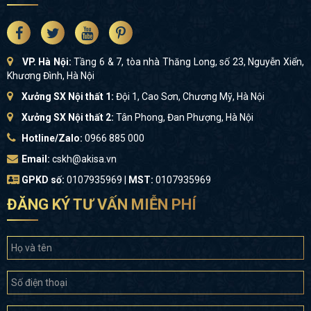
VP. Hà Nội:
Tầng 6 & 7, tòa nhà Thăng Long, số 23, Nguyễn Xiển,
Khương Đình, Hà Nội
Xưởng SX Nội thất 1:
Đội 1, Cao Sơn, Chương Mỹ, Hà Nội
Xưởng SX Nội thất 2:
Tân Phong, Đan Phượng, Hà Nội
Hotline/Zalo:
0966 885 000
Email:
cskh@akisa.vn
GPKD số:
0107935969 |
MST:
0107935969
ĐĂNG KÝ TƯ VẤN MIỄN PHÍ