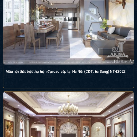
Mẫu nội thất biệt thự hiện đại cao cấp tại Hà Nội (CĐT: bà Sáng) NT42022