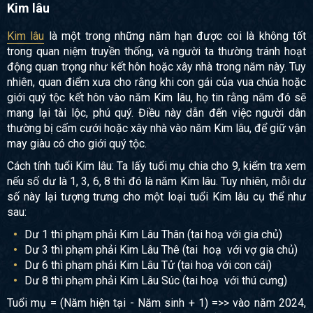
Kim lâu
Kim lâu
là một trong những năm hạn được coi là không tốt
trong quan niệm truyền thống, và người ta thường tránh hoạt
động quan trọng như kết hôn hoặc xây nhà trong năm này. Tuy
nhiên, quan điểm xưa cho rằng khi con gái của vua chúa hoặc
giới quý tộc kết hôn vào năm Kim lâu, họ tin rằng năm đó sẽ
mang lại tài lộc, phú quý. Điều này dẫn đến việc người dân
thường bị cấm cưới hoặc xây nhà vào năm Kim lâu, để giữ vận
may giàu có cho giới quý tộc.
Cách tính tuổi Kim lâu: Ta lấy tuổi mụ chia cho 9, kiểm tra xem
nếu số dư là 1, 3, 6, 8 thì đó là năm Kim lâu. Tuy nhiên, mỗi dư
số này lại tượng trưng cho một loại tuổi Kim lâu cụ thể như
sau:
Dư 1 thì phạm phải Kim Lâu Thân (tai hoạ với gia chủ)
Dư 3 thì phạm phải Kim Lâu Thê (tai hoạ với vợ gia chủ)
Dư 6 thì phạm phải Kim Lâu Tử (tai hoạ với con cái)
Dư 8 thì phạm phải Kim Lâu Súc (tai hoạ với thú cưng)
Tuổi mụ = (Năm hiện tại - Năm sinh + 1) =>> vào năm 2024,