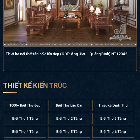
Thiết kế nội thất tân cổ điển đẹp (CĐT: ông Hiếu - Quảng Bình) NT12342
THIẾT KẾ KIẾN TRÚC
1000+ Biệt Thự Đẹp
Biệt Thự Lâu Đài
Thiết Kế Dinh Thự
Biệt Thự 1 Tầng
Biệt Thự 2 Tầng
Biệt Thự 3 Tầng
Biệt Thự 4 Tầng
Biệt Thự 5 Tầng
Biệt Thự 6 Tầng