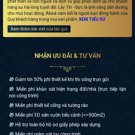
phát triển về con người và dịch vụ góp phần đem lại cho khách
hàng sự hài lòng tuyệt đối. Lấy Tín - Đức là ánh sáng dẫn đường
cho mọi hoạt động, Akisa cam kết là người bạn đồng hành của
Quý khách hàng trong mọi sản phẩm.
XEM TIỂU SỬ
Xem thêm bài viết của tác giả
NHẬN ƯU ĐÃI & TƯ VẤN
🎁 Giảm tới 50% phí thiết kế khi thi công trọn gói
🎁 Miễn phí khảo sát hiện trạng đất/nhà (trực tiếp tận
nơi công trình)
🎁 Miễn phí thiết kế cổng và tường rào
🎁 Miễn phí 3D sân vườn tiểu cảnh (<=500m2)
🎁 Hỗ trợ toàn bộ hồ sơ giấy phép xây dựng
🎁 Miễn phí giám sát tại công trình