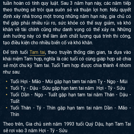
tuần hoàn có tính quy luật. Sau 3 năm hạn này, các năm tiếp
theo thường sẽ trôi qua suôn sẻ và thuận lợi hơn. Nếu quyết
định xây nhà trong một trong những năm hạn này, gia chủ có
thể gặp phải nhiều rủi ro, sức khỏe có thể suy giảm, và khó
khăn về tài chính cũng như danh vọng có thể xảy ra. Những
ảnh hưởng này có thể làm ảnh chất lượng quá trình thi công,
tạo điều kiện cho nhiều biến cố và khó khăn.
Để tính tuổi
Tam tai
, theo truyền thống dân gian, ta dựa vào
khái niệm Tam hợp, nghĩa là các tuổi có cùng giáp hợp sẽ chia
sẻ một chu kỳ Tam tai. Tuổi Tam hợp được chia thành 4 nhóm
như sau:
Tuổi Hợi - Mão - Mùi gặp hạn tam tai năm Tỵ - Ngọ - Mùi
Tuổi Tỵ - Dậu - Sửu gặp hạn tam tai năm Hợi - Tý - Sửu
Tuổi Dần - Ngọ - Tuất gặp hạn tam tai năm Thân - Dậu -
Tuất
Tuổi Thân - Tý - Thìn gặp hạn tam tai năm Dần - Mão -
Thìn
Theo trên, Gia chủ sinh năm 1993 tuổi Quý Dậu, hạn Tam Tai
sẽ rơi vào 3 năm Hợi - Tý - Sửu