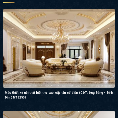
Mẫu thiết kế nội thất biệt thự cao cấp tân cổ điển (CĐT: ông Bảng - Bình
Định) NT32509