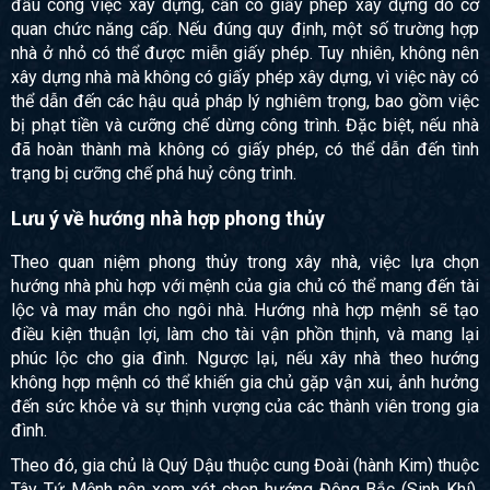
đầu công việc xây dựng, cần có giấy phép xây dựng do cơ
quan chức năng cấp. Nếu đúng quy định, một số trường hợp
nhà ở nhỏ có thể được miễn giấy phép. Tuy nhiên, không nên
xây dựng nhà mà không có giấy phép xây dựng, vì việc này có
thể dẫn đến các hậu quả pháp lý nghiêm trọng, bao gồm việc
bị phạt tiền và cưỡng chế dừng công trình. Đặc biệt, nếu nhà
đã hoàn thành mà không có giấy phép, có thể dẫn đến tình
trạng bị cưỡng chế phá huỷ công trình.
Lưu ý về hướng nhà hợp phong thủy
Theo quan niệm phong thủy trong xây nhà, việc lựa chọn
hướng nhà phù hợp với mệnh của gia chủ có thể mang đến tài
lộc và may mắn cho ngôi nhà. Hướng nhà hợp mệnh sẽ tạo
điều kiện thuận lợi, làm cho tài vận phồn thịnh, và mang lại
phúc lộc cho gia đình. Ngược lại, nếu xây nhà theo hướng
không hợp mệnh có thể khiến gia chủ gặp vận xui, ảnh hưởng
đến sức khỏe và sự thịnh vượng của các thành viên trong gia
đình.
Theo đó, gia chủ là Quý Dậu thuộc cung Đoài (hành Kim) thuộc
Tây Tứ Mệnh nên xem xét chọn hướng Đông Bắc (Sinh Khí),