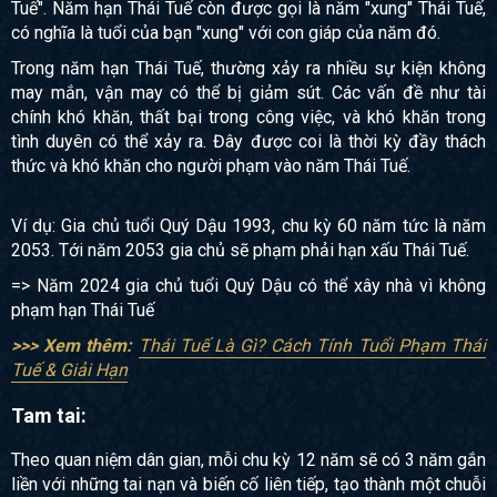
Tuế". Năm hạn Thái Tuế còn được gọi là năm "xung" Thái Tuế,
có nghĩa là tuổi của bạn "xung" với con giáp của năm đó.
Trong năm hạn Thái Tuế, thường xảy ra nhiều sự kiện không
may mắn, vận may có thể bị giảm sút. Các vấn đề như tài
chính khó khăn, thất bại trong công việc, và khó khăn trong
tình duyên có thể xảy ra. Đây được coi là thời kỳ đầy thách
thức và khó khăn cho người phạm vào năm Thái Tuế.
Ví dụ: Gia chủ tuổi Quý Dậu 1993, chu kỳ 60 năm tức là năm
2053. Tới năm 2053 gia chủ sẽ phạm phải hạn xấu Thái Tuế.
=> Năm 2024 gia chủ tuổi Quý Dậu có thể xây nhà vì không
phạm hạn Thái Tuế
>>> Xem thêm:
Thái Tuế Là Gì? Cách Tính Tuổi Phạm Thái
Tuế & Giải Hạn
Tam tai:
Theo quan niệm dân gian, mỗi chu kỳ 12 năm sẽ có 3 năm gắn
liền với những tai nạn và biến cố liên tiếp, tạo thành một chuỗi