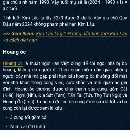
gia chủ sinh năm 1993. Vậy tuổi mụ sẽ là (2024 - 1993 +1) =
32 tuổi
Tính tuổi Kim Lâu ta lấy 32/9 được 3 dư 5. Vậy gia chủ Quý
Dậu năm 2024 không phạm phải hạn Kim Lâu.
>>> Xem thêm:
Kim Lâu là gì? Hướng dẫn tính tuổi Kim Lâu
và cách giải hạn
Hoang ốc
Hoang ốc
là thuật ngữ Hán Việt dùng để chỉ ngôi nhà bị bỏ
hoang, không có người ở. Theo quan niệm dân gian, những
người xây nhà mà gặp phải hạn xấu hoang ốc thường đối mặt
với khó khăn trong công việc, sức khỏe và mối quan hệ gia
đình. Hoang ốc thường được chia thành sáu cung, gồm Cát
(Kiết), Nghi (Nhì), Địa Sát (Tam), Tấn Tài (Tứ), Thọ Tử (Ngũ) và
Hoang Ốc (Lục). Trong số đó, có ba cung được coi là tốt và ba
cung còn lại được xem là xấu.
3 cung tốt gồm có:
Nhất cát (10 tuổi)