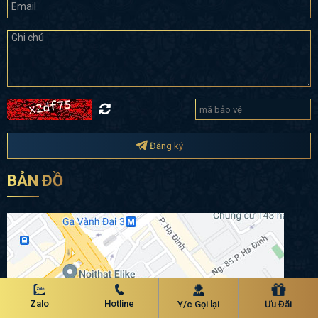
Đăng ký
BẢN ĐỒ
Zalo
Hotline
Y/c Gọi lại
Ưu Đãi