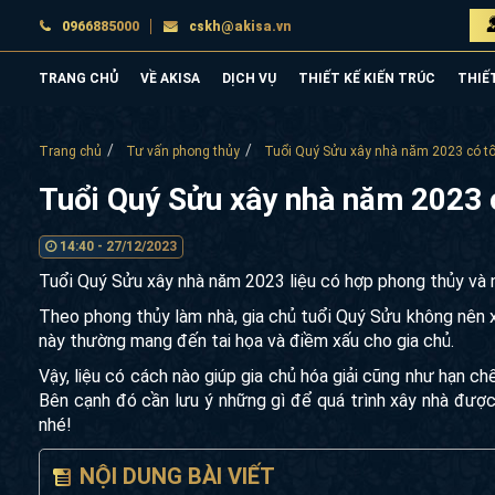
0966885000
cskh@akisa.vn
TRANG CHỦ
VỀ AKISA
DỊCH VỤ
THIẾT KẾ KIẾN TRÚC
THIẾ
Trang chủ
Tư vấn phong thủy
Tuổi Quý Sửu xây nhà năm 2023 có tố
Tuổi Quý Sửu xây nhà năm 2023 
14:40 - 27/12/2023
Tuổi Quý Sửu xây nhà năm 2023 liệu có hợp phong thủy và n
Theo phong thủy làm nhà, gia chủ tuổi Quý Sửu không nên x
này thường mang đến tai họa và điềm xấu cho gia chủ.
Vậy, liệu có cách nào giúp gia chủ hóa giải cũng như hạn 
Bên cạnh đó cần lưu ý những gì để quá trình xây nhà được 
nhé!
NỘI DUNG BÀI VIẾT