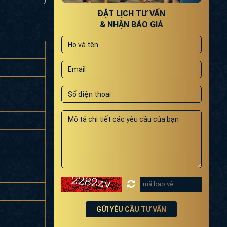
ĐẶT LỊCH TƯ VẤN
& NHẬN BÁO GIÁ
GỬI YÊU CẦU TƯ VẤN