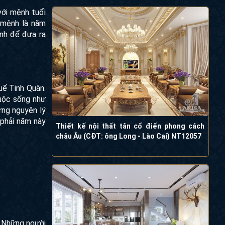
với mệnh tuổi
 mệnh là năm
ình để đưa ra
uế Tinh Quân.
cuộc sống như
ững nguyên lý
 phải năm này
Thiết kế nội thất tân cổ điển phong cách
châu Âu (CĐT: ông Long - Lào Cai) NT12057
. Những người