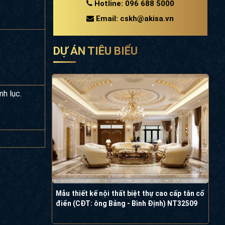
Hotline: 096 688 5000
Email: cskh@akisa.vn
DỰ ÁN TIÊU BIỂU
nh lục.
Mẫu thiết kế nội thất biệt thự cao cấp tân cổ
điển (CĐT: ông Bảng - Bình Định) NT32509