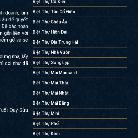
Biệt Thự Cổ Điển
Biệt Thự Tân Cổ Điển
nh doanh, làm
 Lâu để quyết
Biệt Thự Châu Âu
. Để bảo toàn
Biệt Thự Hiện Đại
 gắn liền với
điểm gở và sẽ
Biệt Thự Địa Trung Hải
Biệt Thự Nhà Vườn
dựng nhà, lấy
Biệt Thự Song Lập
hì coi như đã
Biệt Thự Mái Mansard
Biệt Thự Mái Thái
Biệt Thự Mái Nhật
Biệt Thự Mái Bằng
Tuổi Quý Sửu
Biệt Thự Mini
Biệt Thự Phố
Biệt Thự Kính