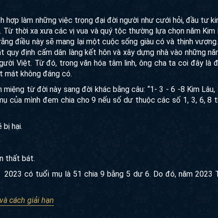
 hợp làm những việc trọng đại đời người như cưới hỏi, đầu tư ki
ức. Từ thời xa xưa các vị vua và quý tộc thường lựa chọn năm Kim
 rằng điều này sẽ mang lại một cuộc sống giàu có và thịnh vượng
ặt quy định cấm dân làng kết hôn và xây dựng nhà vào những năm
ười Việt. Từ đó, trong văn hóa tâm linh, ông cha ta coi đây là 
ất mát không đáng có.
miệng từ đời này sang đời khác bằng câu: “1- 3 - 6 -8 Kim Lâu, 
i mụ của mình đem chia cho 9 nếu số dư thuộc các số 1, 3, 6, 8 t
bị hại.
n thất bát.
 2023 có tuổi mụ là 51 chia 9 bằng 5 dư 6. Do đó, năm 2023 
và cách giải hạn