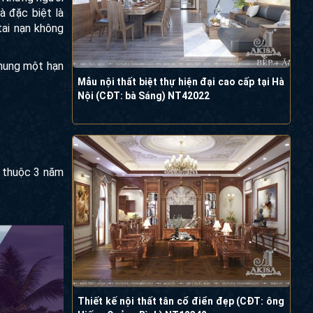
à đặc biệt là
tai nạn không
chung một hạn
Mẫu nội thất biệt thự hiện đại cao cấp tại Hà
Nội (CĐT: bà Sáng) NT42022
g thuộc 3 năm
Thiết kế nội thất tân cổ điển đẹp (CĐT: ông