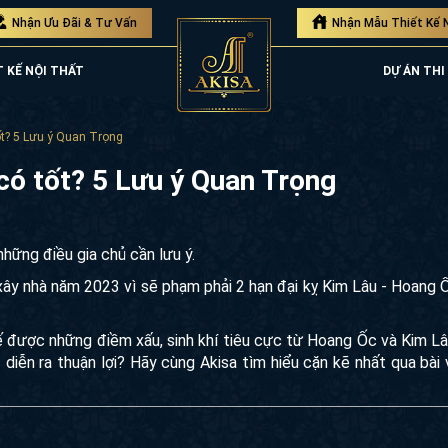
Nhận Ưu Đãi & Tư Vấn
Nhận Mẫu Thiết Kế 
T KẾ NỘI THẤT
DỰ ÁN THI
t? 5 Lưu ý Quan Trọng
có tốt? 5 Lưu ý Quan Trọng
hững điều gia chủ cần lưu ý.
ây nhà năm 2023 vì sẽ phạm phải 2 hạn đại kỵ Kim Lâu - Hoang Ố
chế được những điềm xấu, sinh khí tiêu cực từ Hoang Ốc và Kim L
diễn ra thuận lợi? Hãy cùng Akisa tìm hiểu cặn kẽ nhất qua bài 