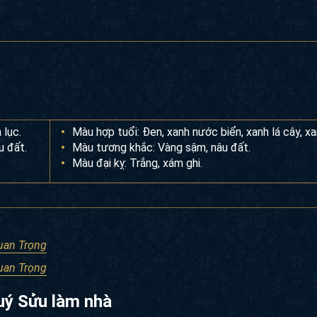
 lục.
Màu hợp tuổi: Đen, xanh nước biển, xanh lá cây, xa
u đất.
Màu tương khắc: Vàng sậm, nâu đất.
Màu đại kỵ: Trắng, xám ghi.
Quan Trọng
Quan Trọng
uý Sửu làm nhà