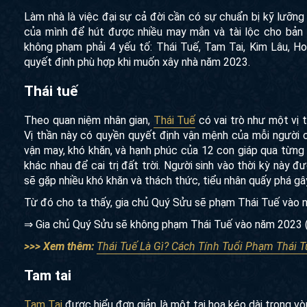
Làm nhà là việc đại sự cả đời cần có sự chuẩn bị kỹ lưỡn
của mình để hút được nhiều may mắn và tài lộc cho bản 
không phạm phải 4 yếu tố: Thái Tuế, Tam Tai, Kim Lâu, H
quyết định phù hợp khi muốn xây nhà năm 2023.
Thái tuế
Theo quan niệm nhân gian,
Thái Tuế
có vai trò như một vị 
Vị thần này có quyền quyết định vận mệnh của mỗi người 
vận may, khó khăn, và hạnh phúc của 12 con giáp qua từng n
khác nhau để cai trị đất trời. Người sinh vào thời kỳ này
sẽ gặp nhiều khó khăn và thách thức, tiểu nhân quấy phá gây
Từ đó cho ta thấy, gia chủ Quý Sửu sẽ phạm Thái Tuế vào
⇒ Gia chủ Quý Sửu sẽ không phạm Thái Tuế vào năm 2023 
>>> Xem thêm:
Thái Tuế Là Gì? Cách Tính Tuổi Phạm Thái T
Tam tai
Tam Tai
được hiểu đơn giản là một tai họa kéo dài trong vò