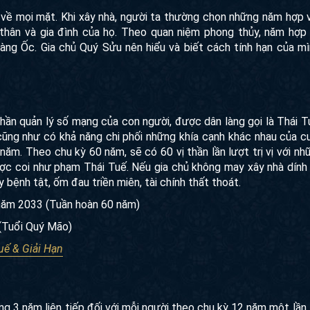
g về mọi mặt. Khi xây nhà, người ta thường chọn những năm hợp 
thân và gia đình của họ. Theo quan niệm phong thủy, năm hợp
oàng Ốc. Gia chủ Quý Sửu nên hiểu và biết cách tính hạn của m
thần quản lý số mạng của con người, được dân làng gọi là Thái T
cũng như có khả năng chi phối những khía cạnh khác nhau của 
ăm. Theo chu kỳ 60 năm, sẽ có 60 vị thần lần lượt trị vị với nh
 được coi như phạm Thái Tuế. Nếu gia chủ không may xây nhà dính
 bệnh tật, ốm đau triền miên, tài chính thất thoát.
 năm 2033 (Tuần hoàn 60 năm)
(Tuổi Quý Mão)
uế & Giải Hạn
ng 3 năm liên tiếp đối với mỗi người theo chu kỳ 12 năm một lần