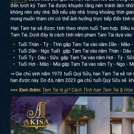
đến lượt kỳ Tam Tai được khuyên rằng nên tránh làm những
không nên xây nhà. Bởi nếu xây nhà trong khoảng thời gian
mong muốn thậm chí có thể ảnh hưởng trực tiếp đến tính 
Hạn Tam tai sẽ được tính theo nhóm tuổi Tam hợp. Điều n
Tam Tai. Dưới đây là cách tính năm phạm Tam Tai dựa vào 
Tuổi Thân - Tý - Thìn gặp Tam Tai vào năm Dần - Mão -
Tuổi Dần - Ngọ Tuất gặp Tam Tai vào năm Thân - Dậu -
Tuổi Tỵ - Dậu - Sửu gặp Tam Tai vào năm Hợi - Tý - Sửu
Tuổi Hợi - Mão - Mùi gặp Tam Tai vào năm Tỵ - Ngọ - M
⇒ Gia chủ sinh năm 1973 tuổi Quý Sửu, hạn Tam Tai sẽ rơi
hạn được này. Do đó, năm 2023 gia chủ tuổi Quý Sửu sẽ kh
>>> Xem thêm:
Tam Tai là gì? Cách Tính hạn Tam Tai & Hóa