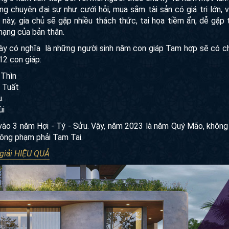
 chuyện đại sự như cưới hỏi, mua sắm tài sản có giá trị lớn, v
 này, gia chủ sẽ gặp nhiều thách thức, tai họa tiềm ẩn, dễ gặp 
mạng của bản thân.
ày có nghĩa là những người sinh năm con giáp Tam hợp sẽ có 
12 con giáp:
 Thìn
 Tuất
.
ùi
 vào 3 năm Hợi - Tý - Sửu. Vậy, năm 2023 là năm Quý Mão, khôn
ông phạm phải Tam Tai.
 giải HIỆU QUẢ