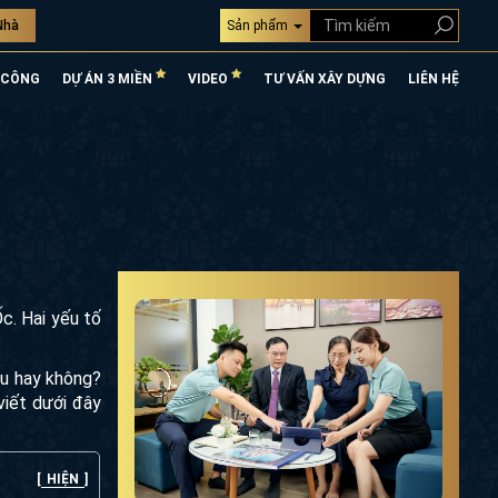
Nhà
Sản phẩm
 CÔNG
DỰ ÁN 3 MIỀN
VIDEO
TƯ VẤN XÂY DỰNG
LIÊN HỆ
c. Hai yếu tố
âu hay không?
viết dưới đây
[
HIỆN
]