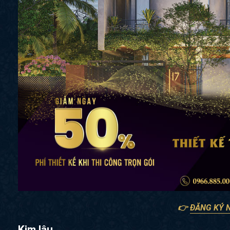
👉
ĐĂNG KÝ 
Kim lâu