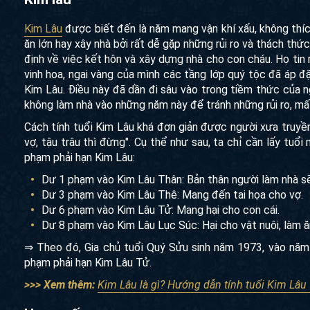
Kim Lâu
được biết đến là năm mang vận khí xấu, không thích
ăn lớn hay xây nhà bởi rất dễ gặp những rủi ro và thách th
định về việc kết hôn và xây dựng nhà cho con cháu. Họ tin
vinh hoa, ngai vàng của mình các tầng lớp quý tộc đã áp đ
Kim Lâu. Điều này đã dần đi sâu vào trong tiềm thức của ng
không làm nhà vào những năm này để tránh những rủi ro, m
Cách tính tuổi Kim Lâu khá đơn giản được người xưa truyền 
vợ, tậu trâu thì đừng". Cụ thể như sau, ta chỉ cần lấy tuổ
phạm phải hạn Kim Lâu:
Dư 1 phạm vào Kim Lâu Thân: Bản thân người làm nhà sẽ 
Dư 3 phạm vào Kim Lâu Thê: Mang đến tai họa cho vợ.
Dư 6 phạm vào Kim Lâu Tử: Mang hại cho con cái.
Dư 8 phạm vào Kim Lâu Lục Súc: Hại cho vật nuôi, làm ă
⇒ Theo đó, Gia chủ tuổi Quý Sửu sinh năm 1973, vào năm
phạm phải hạn Kim Lâu Tử.
>>> Xem thêm:
Kim Lâu là gì? Hướng dẫn tính tuổi Kim Lâu 