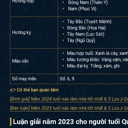
Hướng hợp
Đông Nam (Thiên Y)
Nam (Phục Vị)
Tây Bắc (Tuyệt Mệnh)
Đông Bắc (Hoạ Hại)
Hướng kỵ
Tây Nam (Lục Sát)
Tây (Ngũ Quỷ)
Màu hợp tuổi: Xanh lá cây, xanh
Màu tương khắc: Vàng sậm, nâ
Màu sắc
Màu đại kỵ: Trắng, xám, ghi.
Số may mắn
Số: 6, 9.
👉 Có thể bạn quan tâm:
[Bình giải] Năm 2024 tuổi nào làm nhà tốt nhất & 5 Lưu ý 
[Bàn luận] Năm 2025 tuổi nào làm nhà tốt nhất & 5 Lưu ý 
Luận giải năm 2023 cho người tuổi Q